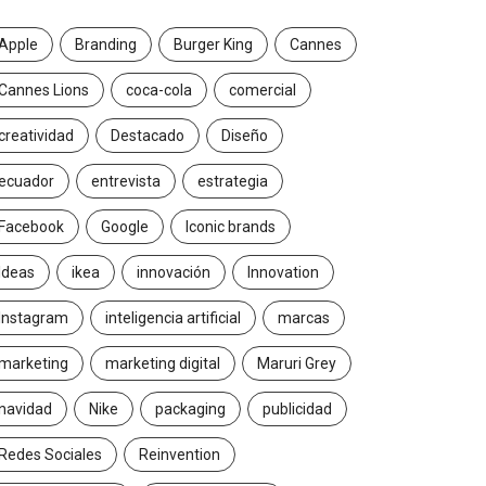
Apple
Branding
Burger King
Cannes
Cannes Lions
coca-cola
comercial
creatividad
Destacado
Diseño
ecuador
entrevista
estrategia
Facebook
Google
Iconic brands
Ideas
ikea
innovación
Innovation
Instagram
inteligencia artificial
marcas
marketing
marketing digital
Maruri Grey
navidad
Nike
packaging
publicidad
Redes Sociales
Reinvention