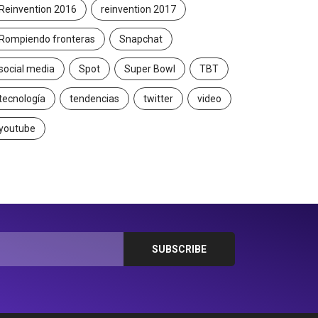
Reinvention 2016
reinvention 2017
Rompiendo fronteras
Snapchat
social media
Spot
Super Bowl
TBT
tecnología
tendencias
twitter
video
youtube