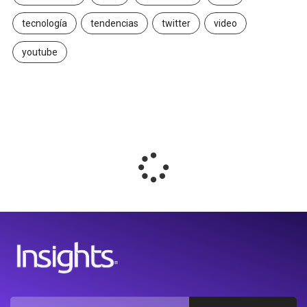
tecnología
tendencias
twitter
video
youtube