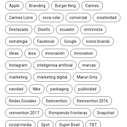
Apple
Branding
Burger King
Cannes
Cannes Lions
coca-cola
comercial
creatividad
Destacado
Diseño
ecuador
entrevista
estrategia
Facebook
Google
Iconic brands
Ideas
ikea
innovación
Innovation
Instagram
inteligencia artificial
marcas
marketing
marketing digital
Maruri Grey
navidad
Nike
packaging
publicidad
Redes Sociales
Reinvention
Reinvention 2016
reinvention 2017
Rompiendo fronteras
Snapchat
social media
Spot
Super Bowl
TBT