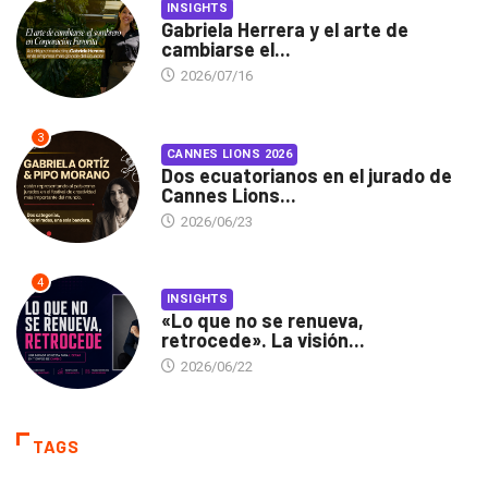
INSIGHTS
Gabriela Herrera y el arte de
cambiarse el...
2026/07/16
3
CANNES LIONS 2026
Dos ecuatorianos en el jurado de
Cannes Lions...
2026/06/23
4
INSIGHTS
«Lo que no se renueva,
retrocede». La visión...
2026/06/22
TAGS