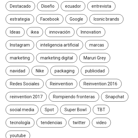
Destacado
Diseño
ecuador
entrevista
estrategia
Facebook
Google
Iconic brands
Ideas
ikea
innovación
Innovation
Instagram
inteligencia artificial
marcas
marketing
marketing digital
Maruri Grey
navidad
Nike
packaging
publicidad
Redes Sociales
Reinvention
Reinvention 2016
reinvention 2017
Rompiendo fronteras
Snapchat
social media
Spot
Super Bowl
TBT
tecnología
tendencias
twitter
video
youtube