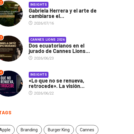
2
INSIGHTS
Gabriela Herrera y el arte de
cambiarse el...
2026/07/16
3
CANNES LIONS 2026
Dos ecuatorianos en el
jurado de Cannes Lions...
2026/06/23
4
INSIGHTS
«Lo que no se renueva,
retrocede». La visión...
2026/06/22
TAGS
Apple
Branding
Burger King
Cannes