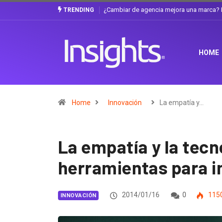
Gabriela Herrera y el arte de cambiarse e
TRENDING
HOME
Home
Innovación
La empatía y…
La empatía y la tecn
herramientas para i
2014/01/16
0
115
INNOVACIÓN