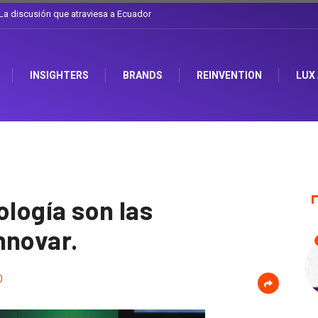
l sombrero en Corporación Favorita
INSIGHTERS
BRANDS
REINVENTION
LUX
ología son las
nnovar.
0