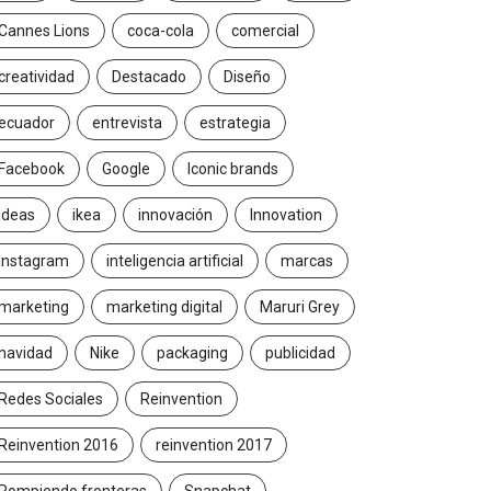
Cannes Lions
coca-cola
comercial
creatividad
Destacado
Diseño
ecuador
entrevista
estrategia
Facebook
Google
Iconic brands
Ideas
ikea
innovación
Innovation
Instagram
inteligencia artificial
marcas
marketing
marketing digital
Maruri Grey
navidad
Nike
packaging
publicidad
Redes Sociales
Reinvention
Reinvention 2016
reinvention 2017