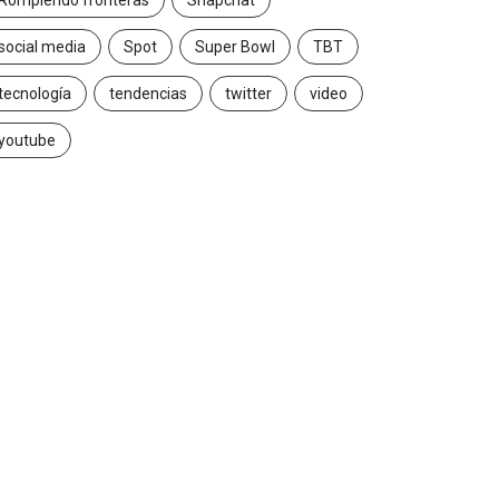
Rompiendo fronteras
Snapchat
social media
Spot
Super Bowl
TBT
tecnología
tendencias
twitter
video
youtube