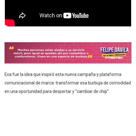
Esa fue la idea que inspiró esta nueva campaña y plataforma
comunicacional de marca: transformar esa burbuja de comodidad
en una oportunidad para despertar y ‘‘cambiar de chip’’.
La campaña utiliza una metáfora emocional y visual para invitar a
las personas a cuestionar lo de siempre y tomar el control de su
experiencia.
“Sal de tu burbuja”
es solo el inicio de un mensaje más
amplio que busca provocar y generar una conexión real.