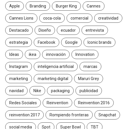
Apple
Branding
Burger King
Cannes
Cannes Lions
coca-cola
comercial
creatividad
Destacado
Diseño
ecuador
entrevista
estrategia
Facebook
Google
Iconic brands
Ideas
ikea
innovación
Innovation
Instagram
inteligencia artificial
marcas
marketing
marketing digital
Maruri Grey
navidad
Nike
packaging
publicidad
Redes Sociales
Reinvention
Reinvention 2016
reinvention 2017
Rompiendo fronteras
Snapchat
social media
Spot
Super Bowl
TBT