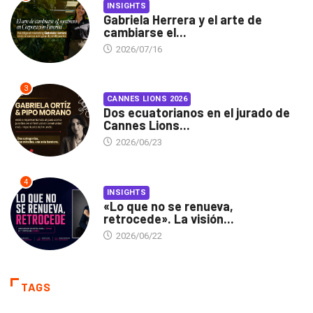
INSIGHTS
Gabriela Herrera y el arte de
cambiarse el...
2026/07/16
3
CANNES LIONS 2026
Dos ecuatorianos en el jurado de
Cannes Lions...
2026/06/23
4
INSIGHTS
«Lo que no se renueva,
retrocede». La visión...
2026/06/22
TAGS