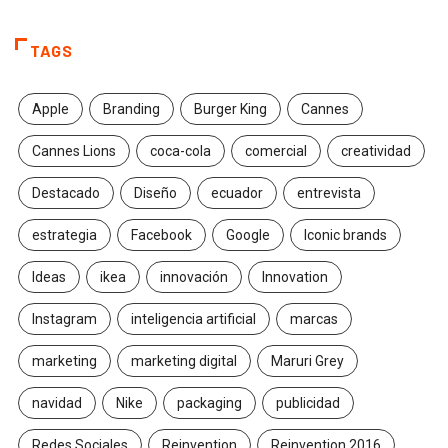
TAGS
Apple
Branding
Burger King
Cannes
Cannes Lions
coca-cola
comercial
creatividad
Destacado
Diseño
ecuador
entrevista
estrategia
Facebook
Google
Iconic brands
Ideas
ikea
innovación
Innovation
Instagram
inteligencia artificial
marcas
marketing
marketing digital
Maruri Grey
navidad
Nike
packaging
publicidad
Redes Sociales
Reinvention
Reinvention 2016