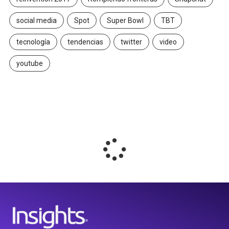
social media
Spot
Super Bowl
TBT
tecnología
tendencias
twitter
video
youtube