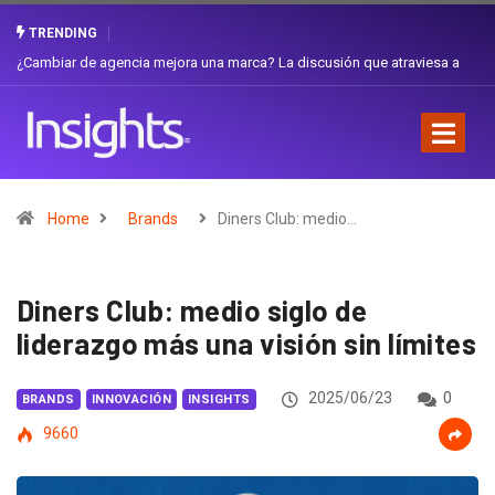
TRENDING
Gabriela Herrera y el arte de cambiarse el sombrero en Corporación
Favorita
Home
Brands
Diners Club: medio…
Diners Club: medio siglo de
liderazgo más una visión sin límites
2025/06/23
0
BRANDS
INNOVACIÓN
INSIGHTS
9660