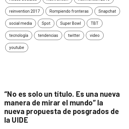
reinvention 2017
Rompiendo fronteras
Snapchat
social media
Spot
Super Bowl
TBT
tecnología
tendencias
twitter
video
youtube
“No es solo un título. Es una nueva
manera de mirar el mundo” la
nueva propuesta de posgrados de
la UIDE