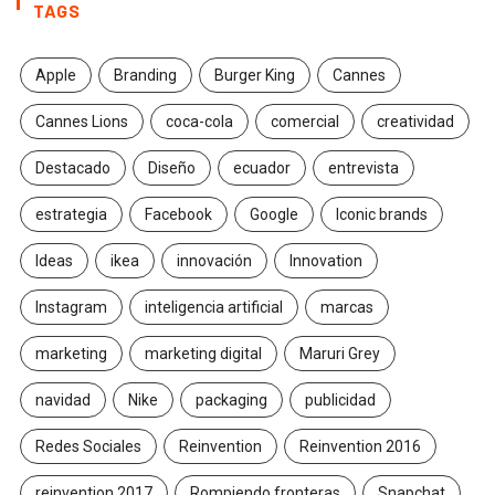
TAGS
Apple
Branding
Burger King
Cannes
Cannes Lions
coca-cola
comercial
creatividad
Destacado
Diseño
ecuador
entrevista
estrategia
Facebook
Google
Iconic brands
Ideas
ikea
innovación
Innovation
Instagram
inteligencia artificial
marcas
marketing
marketing digital
Maruri Grey
navidad
Nike
packaging
publicidad
Redes Sociales
Reinvention
Reinvention 2016
reinvention 2017
Rompiendo fronteras
Snapchat