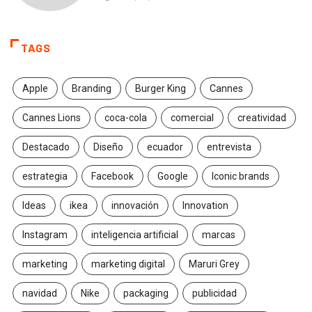
TAGS
Apple
Branding
Burger King
Cannes
Cannes Lions
coca-cola
comercial
creatividad
Destacado
Diseño
ecuador
entrevista
estrategia
Facebook
Google
Iconic brands
Ideas
ikea
innovación
Innovation
Instagram
inteligencia artificial
marcas
marketing
marketing digital
Maruri Grey
navidad
Nike
packaging
publicidad