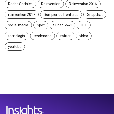
Redes Sociales
Reinvention
Reinvention 2016
reinvention 2017
Rompiendo fronteras
Snapchat
social media
Spot
Super Bowl
TBT
tecnología
tendencias
twitter
video
youtube