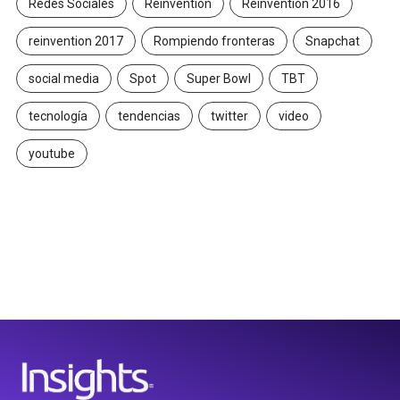
Redes Sociales
Reinvention
Reinvention 2016
reinvention 2017
Rompiendo fronteras
Snapchat
social media
Spot
Super Bowl
TBT
tecnología
tendencias
twitter
video
youtube