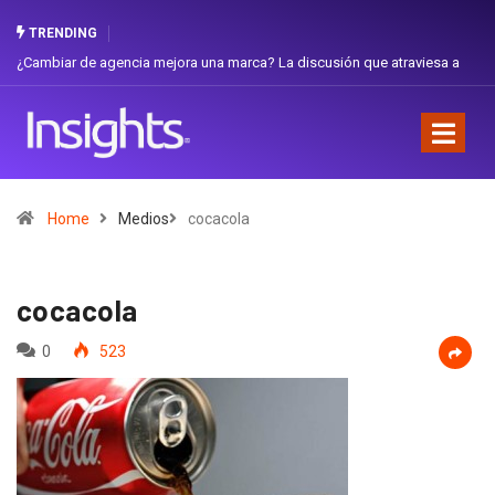
TRENDING
ón que atraviesa a
Gabriela Herrera y el arte de cambiarse el sombrero en 
Favorita
Home
Medios
cocacola
cocacola
0
523