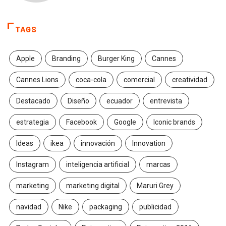
TAGS
Apple
Branding
Burger King
Cannes
Cannes Lions
coca-cola
comercial
creatividad
Destacado
Diseño
ecuador
entrevista
estrategia
Facebook
Google
Iconic brands
Ideas
ikea
innovación
Innovation
Instagram
inteligencia artificial
marcas
marketing
marketing digital
Maruri Grey
navidad
Nike
packaging
publicidad