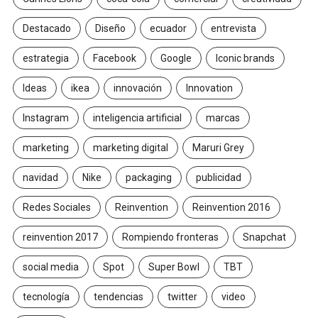
Destacado
Diseño
ecuador
entrevista
estrategia
Facebook
Google
Iconic brands
Ideas
ikea
innovación
Innovation
Instagram
inteligencia artificial
marcas
marketing
marketing digital
Maruri Grey
navidad
Nike
packaging
publicidad
Redes Sociales
Reinvention
Reinvention 2016
reinvention 2017
Rompiendo fronteras
Snapchat
social media
Spot
Super Bowl
TBT
tecnología
tendencias
twitter
video