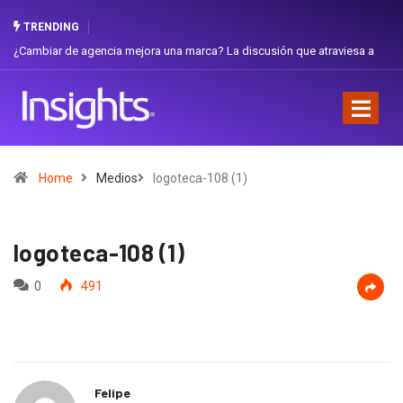
TRENDING
¿Cambiar de agencia mejora una marca? La discusión que atraviesa a
Gab
Ecuador
Fav
Home
Medios
logoteca-108 (1)
logoteca-108 (1)
0
491
Felipe