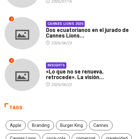
2026/07/16
3
CANNES LIONS 2026
Dos ecuatorianos en el jurado de
Cannes Lions...
2026/06/23
4
INSIGHTS
«Lo que no se renueva,
retrocede». La visión...
2026/06/22
TAGS
Apple
Branding
Burger King
Cannes
Cannes Lions
coca-cola
comercial
creatividad