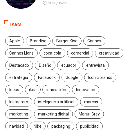
2026/06/22
TAGS
Apple
Branding
Burger King
Cannes
Cannes Lions
coca-cola
comercial
creatividad
Destacado
Diseño
ecuador
entrevista
estrategia
Facebook
Google
Iconic brands
Ideas
ikea
innovación
Innovation
Instagram
inteligencia artificial
marcas
marketing
marketing digital
Maruri Grey
navidad
Nike
packaging
publicidad