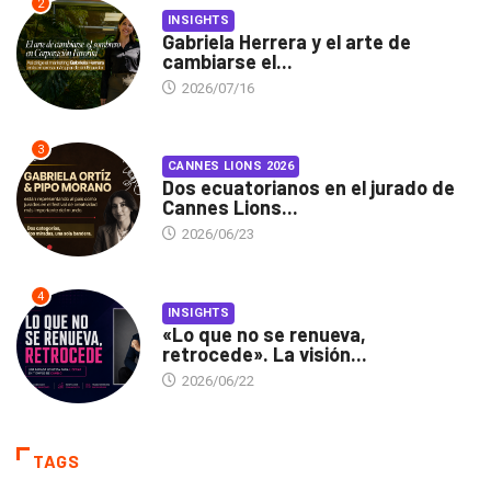
2
INSIGHTS
Gabriela Herrera y el arte de
cambiarse el...
2026/07/16
3
CANNES LIONS 2026
Dos ecuatorianos en el jurado de
Cannes Lions...
2026/06/23
4
INSIGHTS
«Lo que no se renueva,
retrocede». La visión...
2026/06/22
TAGS