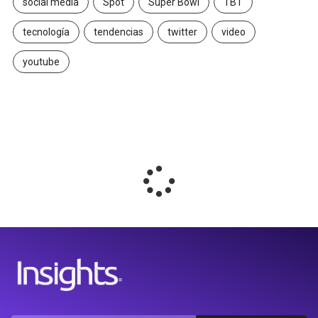
social media
Spot
Super Bowl
TBT
tecnología
tendencias
twitter
video
youtube