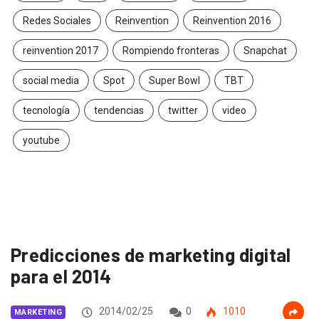
Redes Sociales
Reinvention
Reinvention 2016
reinvention 2017
Rompiendo fronteras
Snapchat
social media
Spot
Super Bowl
TBT
tecnología
tendencias
twitter
video
youtube
Predicciones de marketing digital
para el 2014
2014/02/25
0
1010
MARKETING