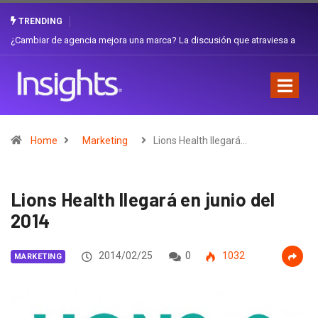
TRENDING
Gabriela Herrera y el arte de cambiarse el sombrero en Corporación
Favorita
Home
Marketing
Lions Health llegará…
Lions Health llegará en junio del
2014
2014/02/25
0
1032
MARKETING