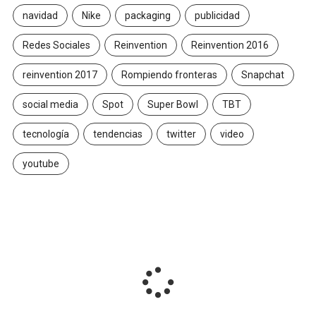
navidad
Nike
packaging
publicidad
Redes Sociales
Reinvention
Reinvention 2016
reinvention 2017
Rompiendo fronteras
Snapchat
social media
Spot
Super Bowl
TBT
tecnología
tendencias
twitter
video
youtube