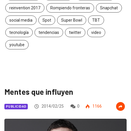
reinvention 2017
Rompiendo fronteras
Snapchat
social media
Spot
Super Bowl
TBT
tecnología
tendencias
twitter
video
youtube
Mentes que influyen
2014/02/25
0
1166
PUBLICIDAD