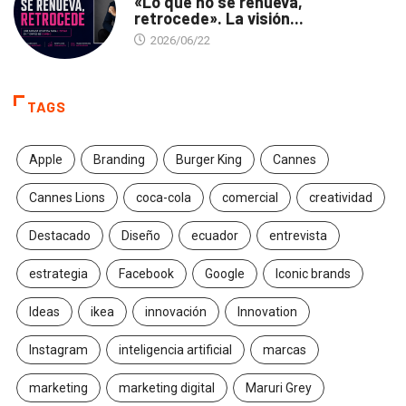
«Lo que no se renueva,
retrocede». La visión...
2026/06/22
TAGS
Apple
Branding
Burger King
Cannes
Cannes Lions
coca-cola
comercial
creatividad
Destacado
Diseño
ecuador
entrevista
estrategia
Facebook
Google
Iconic brands
Ideas
ikea
innovación
Innovation
Instagram
inteligencia artificial
marcas
marketing
marketing digital
Maruri Grey