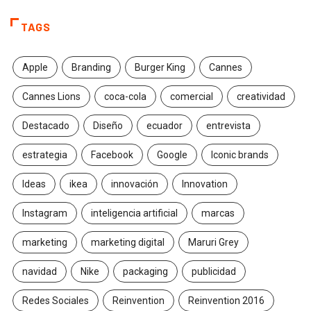
TAGS
Apple
Branding
Burger King
Cannes
Cannes Lions
coca-cola
comercial
creatividad
Destacado
Diseño
ecuador
entrevista
estrategia
Facebook
Google
Iconic brands
Ideas
ikea
innovación
Innovation
Instagram
inteligencia artificial
marcas
marketing
marketing digital
Maruri Grey
navidad
Nike
packaging
publicidad
Redes Sociales
Reinvention
Reinvention 2016