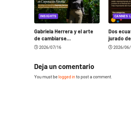
EGORIZED
INSIGHTS
CANNES L
ncia
? La...
Gabriela Herrera y el arte
Dos ecuat
de cambiarse...
jurado de
2026/07/16
2026/06/
Deja un comentario
You must be
logged in
to post a comment.