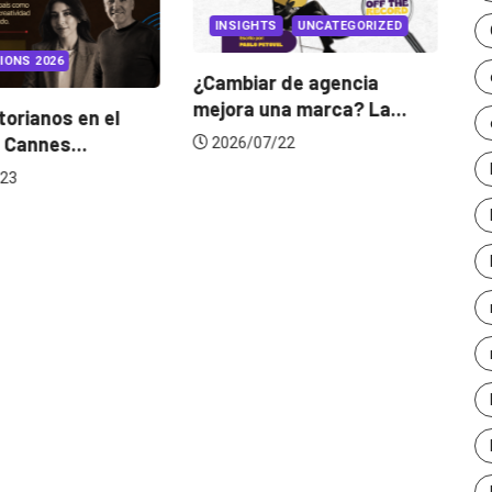
INSIGHTS
UNCATEGORIZED
IONS 2026
¿Cambiar de agencia
mejora una marca? La...
orianos en el
Ga
 Cannes...
de
2026/07/22
23