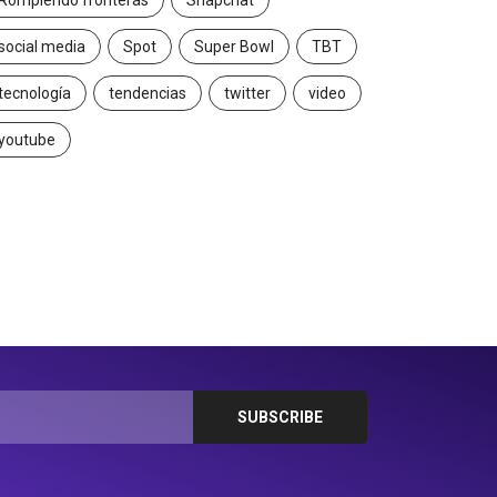
Rompiendo fronteras
Snapchat
social media
Spot
Super Bowl
TBT
tecnología
tendencias
twitter
video
youtube