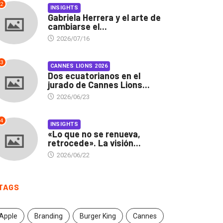
2
INSIGHTS
Gabriela Herrera y el arte de
cambiarse el...
2026/07/16
3
CANNES LIONS 2026
Dos ecuatorianos en el
jurado de Cannes Lions...
2026/06/23
4
INSIGHTS
«Lo que no se renueva,
retrocede». La visión...
2026/06/22
TAGS
Apple
Branding
Burger King
Cannes