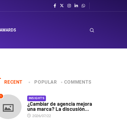
l sombrero en Corporación Favorita
 AWARDS
RECENT
POPULAR
COMMENTS
1
INSIGHTS
¿Cambiar de agencia mejora
una marca? La discusión...
2026/07/22