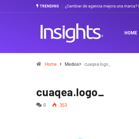
¿Cambiar de agencia mejora una marca? La
TRENDING
HOME
Home
Medios
cuaqea.logo_
cuaqea.logo_
0
353