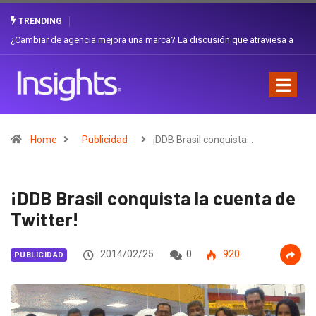
TRENDING
Gabriela Herrera y el arte de cambiarse el sombrero en Corporación
Favorita
Home
Publicidad
¡DDB Brasil conquista…
¡DDB Brasil conquista la cuenta de
Twitter!
2014/02/25
0
920
PUBLICIDAD