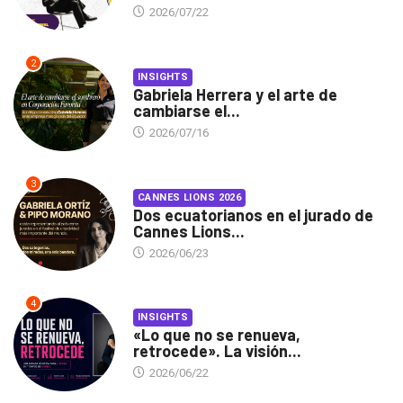
2026/07/22
2
INSIGHTS
Gabriela Herrera y el arte de
cambiarse el...
2026/07/16
3
CANNES LIONS 2026
Dos ecuatorianos en el jurado de
Cannes Lions...
2026/06/23
4
INSIGHTS
«Lo que no se renueva,
retrocede». La visión...
2026/06/22