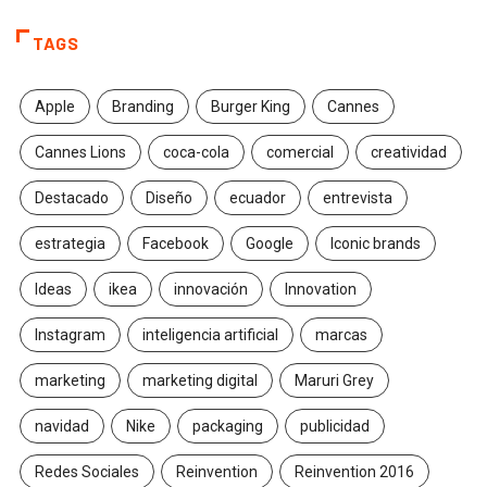
TAGS
Apple
Branding
Burger King
Cannes
Cannes Lions
coca-cola
comercial
creatividad
Destacado
Diseño
ecuador
entrevista
estrategia
Facebook
Google
Iconic brands
Ideas
ikea
innovación
Innovation
Instagram
inteligencia artificial
marcas
marketing
marketing digital
Maruri Grey
navidad
Nike
packaging
publicidad
Redes Sociales
Reinvention
Reinvention 2016