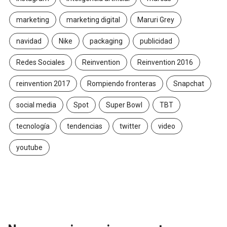
marketing
marketing digital
Maruri Grey
navidad
Nike
packaging
publicidad
Redes Sociales
Reinvention
Reinvention 2016
reinvention 2017
Rompiendo fronteras
Snapchat
social media
Spot
Super Bowl
TBT
tecnología
tendencias
twitter
video
youtube