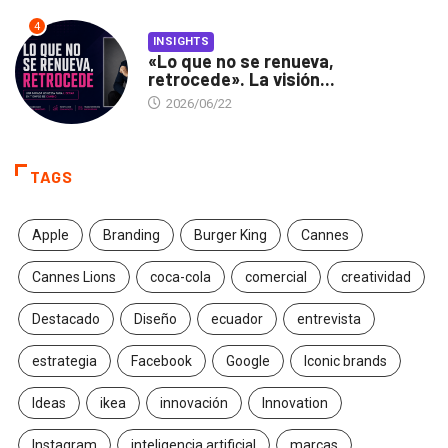
4
INSIGHTS
«Lo que no se renueva,
retrocede». La visión...
2026/06/22
TAGS
Apple
Branding
Burger King
Cannes
Cannes Lions
coca-cola
comercial
creatividad
Destacado
Diseño
ecuador
entrevista
estrategia
Facebook
Google
Iconic brands
Ideas
ikea
innovación
Innovation
Instagram
inteligencia artificial
marcas