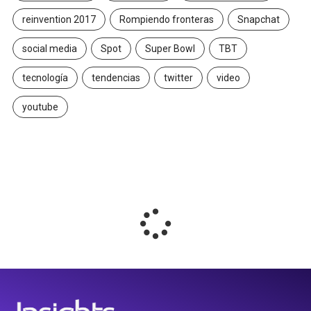
reinvention 2017
Rompiendo fronteras
Snapchat
social media
Spot
Super Bowl
TBT
tecnología
tendencias
twitter
video
youtube