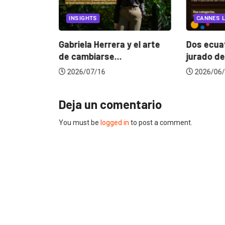
EGORIZED
INSIGHTS
CANNES L
ncia
? La...
Gabriela Herrera y el arte
Dos ecuat
de cambiarse...
jurado de
2026/07/16
2026/06/
Deja un comentario
You must be
logged in
to post a comment.