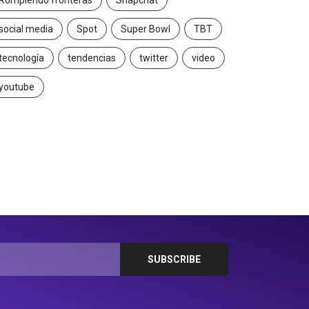
Rompiendo fronteras
Snapchat
social media
Spot
Super Bowl
TBT
tecnología
tendencias
twitter
video
youtube