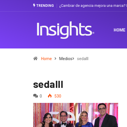
¿Cambiar de agencia mejora una marca? L
TRENDING
HOME
Home
Medios
sedalll
sedalll
0
530