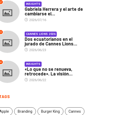
2
INSIGHTS
Gabriela Herrera y el arte de
cambiarse el...
2026/07/16
3
CANNES LIONS 2026
Dos ecuatorianos en el
jurado de Cannes Lions...
2026/06/23
4
INSIGHTS
«Lo que no se renueva,
retrocede». La visión...
2026/06/22
TAGS
Apple
Branding
Burger King
Cannes