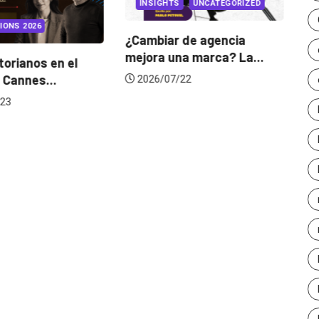
INSIGHTS
UNCATEGORIZED
IONS 2026
¿Cambiar de agencia
mejora una marca? La...
orianos en el
Ga
 Cannes...
de
2026/07/22
23