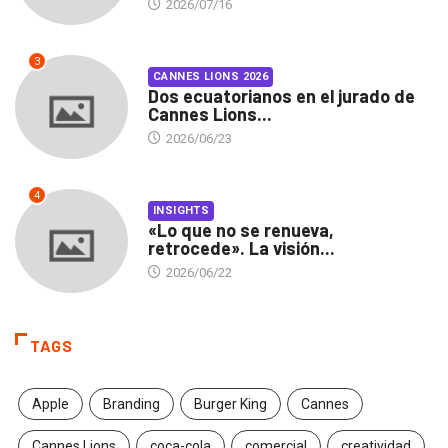
2026/07/16
3
CANNES LIONS 2026
Dos ecuatorianos en el jurado de
Cannes Lions...
2026/06/23
4
INSIGHTS
«Lo que no se renueva,
retrocede». La visión...
2026/06/22
TAGS
Apple
Branding
Burger King
Cannes
Cannes Lions
coca-cola
comercial
creatividad