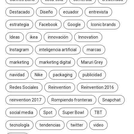
Destacado
Diseño
ecuador
entrevista
estrategia
Facebook
Google
Iconic brands
Ideas
ikea
innovación
Innovation
Instagram
inteligencia artificial
marcas
marketing
marketing digital
Maruri Grey
navidad
Nike
packaging
publicidad
Redes Sociales
Reinvention
Reinvention 2016
reinvention 2017
Rompiendo fronteras
Snapchat
social media
Spot
Super Bowl
TBT
tecnología
tendencias
twitter
video