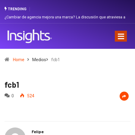
TRENDING
¿Cambiar de agencia mejora una marca? La discusión que atraviesa a
Gab
Ecuador
Fav
Home
Medios
fcb1
fcb1
0
524
Felipe