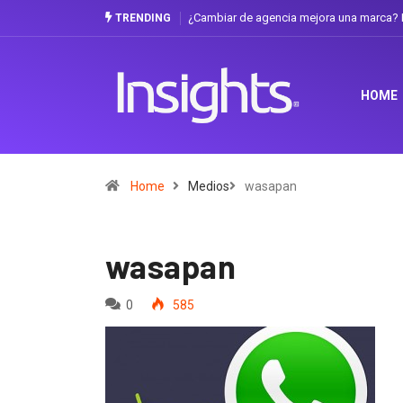
¿Cambiar de agencia mejora una marca? L
TRENDING
HOME
Home
Medios
wasapan
wasapan
0
585