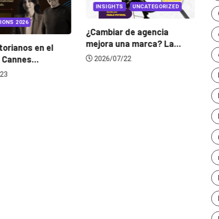
INSIGHTS
UNCATEGORIZED
IONS 2026
¿Cambiar de agencia
mejora una marca? La...
orianos en el
Ga
 Cannes...
de
2026/07/22
23