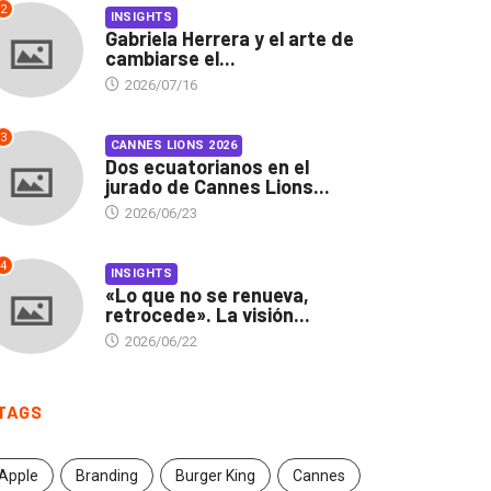
2
INSIGHTS
Gabriela Herrera y el arte de
cambiarse el...
2026/07/16
3
CANNES LIONS 2026
Dos ecuatorianos en el
jurado de Cannes Lions...
2026/06/23
4
INSIGHTS
«Lo que no se renueva,
retrocede». La visión...
2026/06/22
TAGS
Apple
Branding
Burger King
Cannes