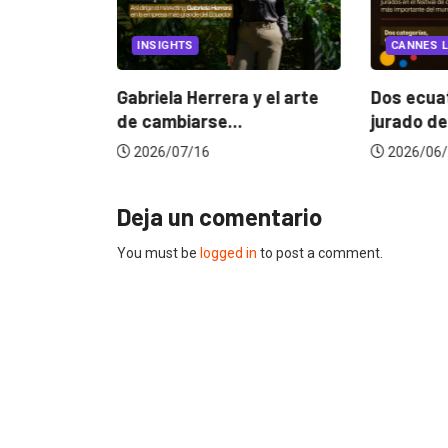
EGORIZED
INSIGHTS
CANNES L
ncia
? La...
Gabriela Herrera y el arte
Dos ecuat
de cambiarse...
jurado de
2026/07/16
2026/06/
Deja un comentario
You must be
logged in
to post a comment.