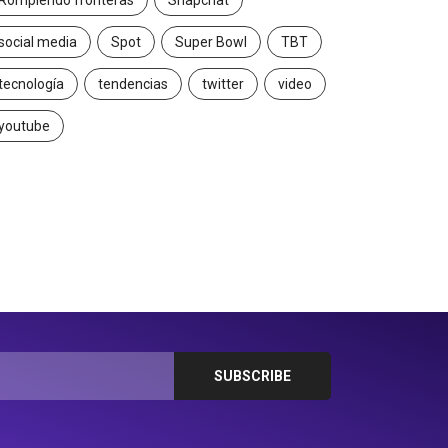
Rompiendo fronteras
Snapchat
social media
Spot
Super Bowl
TBT
tecnología
tendencias
twitter
video
youtube