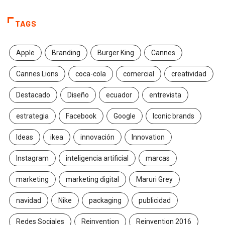
TAGS
Apple
Branding
Burger King
Cannes
Cannes Lions
coca-cola
comercial
creatividad
Destacado
Diseño
ecuador
entrevista
estrategia
Facebook
Google
Iconic brands
Ideas
ikea
innovación
Innovation
Instagram
inteligencia artificial
marcas
marketing
marketing digital
Maruri Grey
navidad
Nike
packaging
publicidad
Redes Sociales
Reinvention
Reinvention 2016