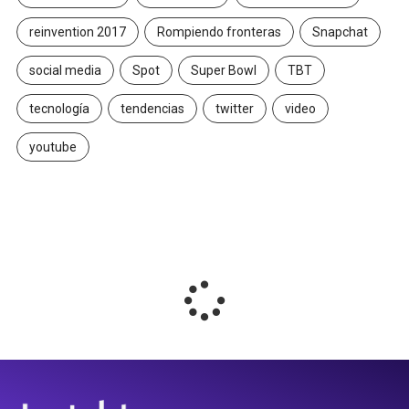
reinvention 2017
Rompiendo fronteras
Snapchat
social media
Spot
Super Bowl
TBT
tecnología
tendencias
twitter
video
youtube