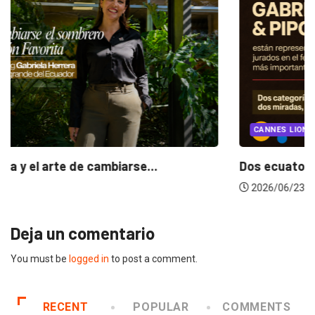
INSIGHTS
UNCATEGORIZED
¿Cambiar de agencia mejora una marca? La...
2026/07/22
Deja un comentario
You must be
logged in
to post a comment.
RECENT
POPULAR
COMMENTS