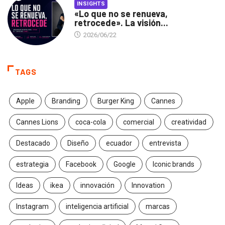
INSIGHTS
«Lo que no se renueva,
retrocede». La visión...
2026/06/22
TAGS
Apple
Branding
Burger King
Cannes
Cannes Lions
coca-cola
comercial
creatividad
Destacado
Diseño
ecuador
entrevista
estrategia
Facebook
Google
Iconic brands
Ideas
ikea
innovación
Innovation
Instagram
inteligencia artificial
marcas