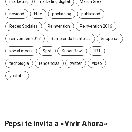
marketing
marketing digital
Maruri Grey
navidad
Nike
packaging
publicidad
Redes Sociales
Reinvention
Reinvention 2016
reinvention 2017
Rompiendo fronteras
Snapchat
social media
Spot
Super Bowl
TBT
tecnología
tendencias
twitter
video
youtube
Pepsi te invita a «Vivir Ahora»