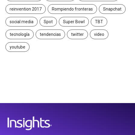
reinvention 2017
Rompiendo fronteras
Snapchat
social media
Spot
Super Bowl
TBT
tecnología
tendencias
twitter
video
youtube