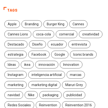
TAGS
Apple
Branding
Burger King
Cannes
Cannes Lions
coca-cola
comercial
creatividad
Destacado
Diseño
ecuador
entrevista
estrategia
Facebook
Google
Iconic brands
Ideas
ikea
innovación
Innovation
Instagram
inteligencia artificial
marcas
marketing
marketing digital
Maruri Grey
navidad
Nike
packaging
publicidad
Redes Sociales
Reinvention
Reinvention 2016