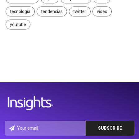
tecnología
tendencias
twitter
video
youtube