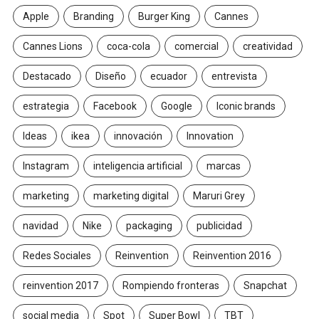
Apple
Branding
Burger King
Cannes
Cannes Lions
coca-cola
comercial
creatividad
Destacado
Diseño
ecuador
entrevista
estrategia
Facebook
Google
Iconic brands
Ideas
ikea
innovación
Innovation
Instagram
inteligencia artificial
marcas
marketing
marketing digital
Maruri Grey
navidad
Nike
packaging
publicidad
Redes Sociales
Reinvention
Reinvention 2016
reinvention 2017
Rompiendo fronteras
Snapchat
social media
Spot
Super Bowl
TBT