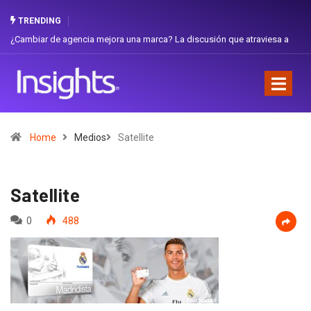
TRENDING
ambiar de agencia mejora una marca? La discusión que atraviesa a
Gabriel
uador
Favorit
Home
Medios
Satellite
Satellite
0
488