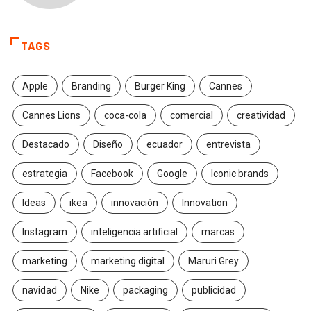
TAGS
Apple
Branding
Burger King
Cannes
Cannes Lions
coca-cola
comercial
creatividad
Destacado
Diseño
ecuador
entrevista
estrategia
Facebook
Google
Iconic brands
Ideas
ikea
innovación
Innovation
Instagram
inteligencia artificial
marcas
marketing
marketing digital
Maruri Grey
navidad
Nike
packaging
publicidad