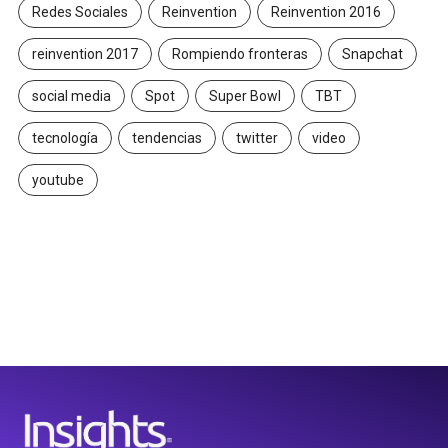
Redes Sociales
Reinvention
Reinvention 2016
reinvention 2017
Rompiendo fronteras
Snapchat
social media
Spot
Super Bowl
TBT
tecnología
tendencias
twitter
video
youtube