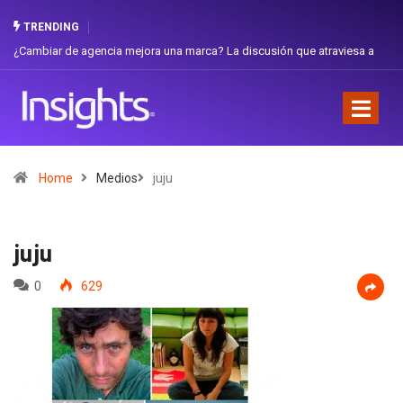
TRENDING
iar de agencia mejora una marca? La discusión que atraviesa a
Gabriela H
dor
Favorita
Home
Medios
juju
juju
0
629