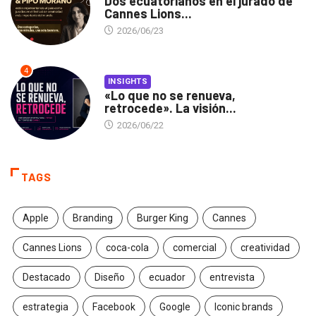
Dos ecuatorianos en el jurado de
Cannes Lions...
2026/06/23
4
INSIGHTS
«Lo que no se renueva,
retrocede». La visión...
2026/06/22
TAGS
Apple
Branding
Burger King
Cannes
Cannes Lions
coca-cola
comercial
creatividad
Destacado
Diseño
ecuador
entrevista
estrategia
Facebook
Google
Iconic brands