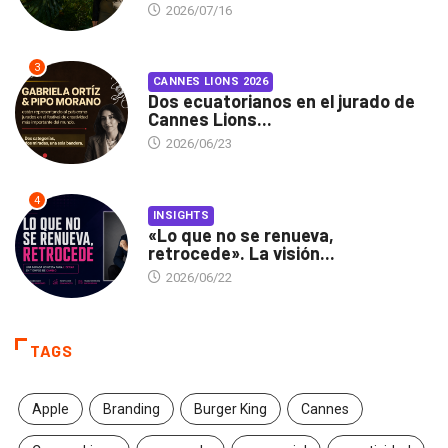
2026/07/16
3
CANNES LIONS 2026
Dos ecuatorianos en el jurado de
Cannes Lions...
2026/06/23
4
INSIGHTS
«Lo que no se renueva,
retrocede». La visión...
2026/06/22
TAGS
Apple
Branding
Burger King
Cannes