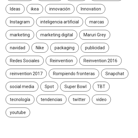
Ideas
ikea
innovación
Innovation
Instagram
inteligencia artificial
marcas
marketing
marketing digital
Maruri Grey
navidad
Nike
packaging
publicidad
Redes Sociales
Reinvention
Reinvention 2016
reinvention 2017
Rompiendo fronteras
Snapchat
social media
Spot
Super Bowl
TBT
tecnología
tendencias
twitter
video
youtube