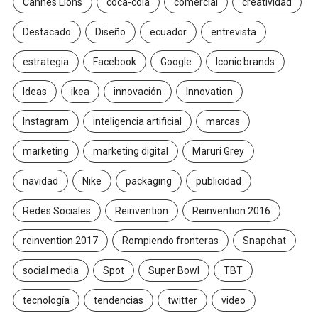
Cannes Lions
coca-cola
comercial
creatividad
Destacado
Diseño
ecuador
entrevista
estrategia
Facebook
Google
Iconic brands
Ideas
ikea
innovación
Innovation
Instagram
inteligencia artificial
marcas
marketing
marketing digital
Maruri Grey
navidad
Nike
packaging
publicidad
Redes Sociales
Reinvention
Reinvention 2016
reinvention 2017
Rompiendo fronteras
Snapchat
social media
Spot
Super Bowl
TBT
tecnología
tendencias
twitter
video