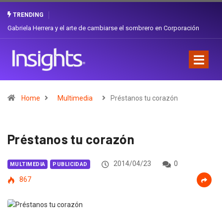
TRENDING
¿Cambiar de agencia mejora una marca? La discusión que atraviesa a
Ecuador
Home
Multimedia
Préstanos tu corazón
Préstanos tu corazón
2014/04/23
0
MULTIMEDIA
PUBLICIDAD
867