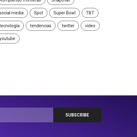
Rompiendo fronteras
Snapchat
social media
Spot
Super Bowl
TBT
tecnología
tendencias
twitter
video
youtube