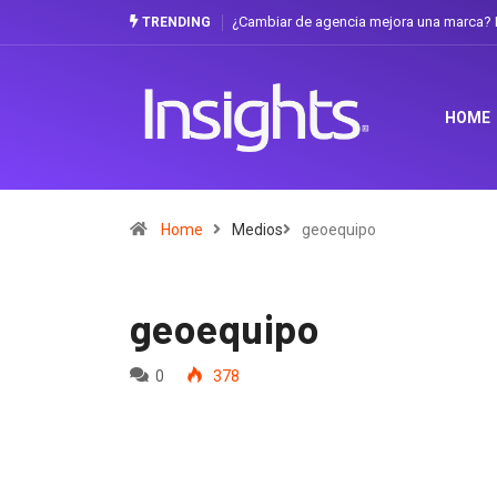
¿Cambiar de agencia mejora una marca? L
TRENDING
HOME
Home
Medios
geoequipo
geoequipo
0
378