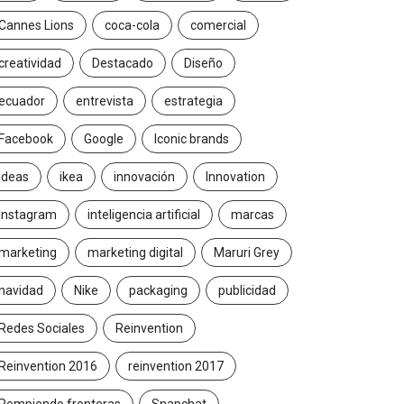
Cannes Lions
coca-cola
comercial
creatividad
Destacado
Diseño
ecuador
entrevista
estrategia
Facebook
Google
Iconic brands
Ideas
ikea
innovación
Innovation
Instagram
inteligencia artificial
marcas
marketing
marketing digital
Maruri Grey
navidad
Nike
packaging
publicidad
Redes Sociales
Reinvention
Reinvention 2016
reinvention 2017