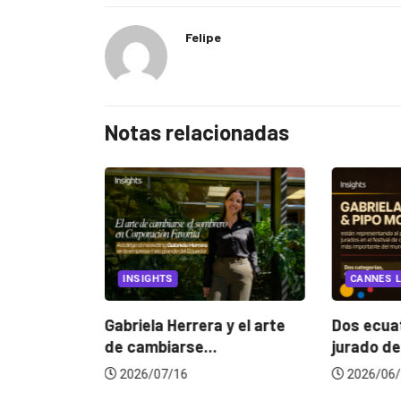
Felipe
Notas relacionadas
EGORIZED
INSIGHTS
CANNES L
ncia
? La...
Gabriela Herrera y el arte
Dos ecuat
de cambiarse...
jurado de
2026/07/16
2026/06/