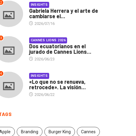
2
INSIGHTS
Gabriela Herrera y el arte de
cambiarse el...
2026/07/16
3
CANNES LIONS 2026
Dos ecuatorianos en el
jurado de Cannes Lions...
2026/06/23
4
INSIGHTS
«Lo que no se renueva,
retrocede». La visión...
2026/06/22
INSIGHTS
CANNES LIONS 2026
briela Herrera y el arte
Dos ecuatorianos en el
TAGS
 cambiarse...
jurado de Cannes...
2026/07/16
2026/06/23
Apple
Branding
Burger King
Cannes