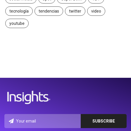
tecnología
tendencias
twitter
video
youtube