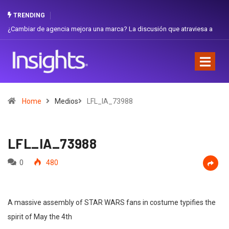
TRENDING
¿Cambiar de agencia mejora una marca? La discusión que atraviesa a
Gab
Ecuador
Fav
Home
Medios
LFL_IA_73988
LFL_IA_73988
0
480
A massive assembly of STAR WARS fans in costume typifies the
spirit of May the 4th