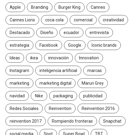
Apple
Branding
Burger King
Cannes
Cannes Lions
coca-cola
comercial
creatividad
Destacado
Diseño
ecuador
entrevista
estrategia
Facebook
Google
Iconic brands
Ideas
ikea
innovación
Innovation
Instagram
inteligencia artificial
marcas
marketing
marketing digital
Maruri Grey
navidad
Nike
packaging
publicidad
Redes Sociales
Reinvention
Reinvention 2016
reinvention 2017
Rompiendo fronteras
Snapchat
social media
Spot
Super Bowl
TBT