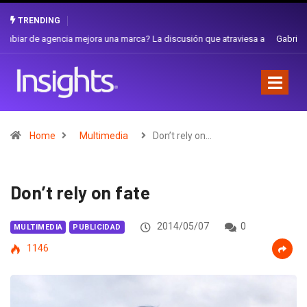
TRENDING
Gabriela Herrera y el arte de cambiarse el sombrero en Corporación
Favorita
Home
Multimedia
Don’t rely on…
Don’t rely on fate
2014/05/07
0
MULTIMEDIA
PUBLICIDAD
1146