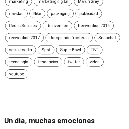
marketing
marketing digital
Maruri Grey
navidad
Nike
packaging
publicidad
Redes Sociales
Reinvention
Reinvention 2016
reinvention 2017
Rompiendo fronteras
Snapchat
social media
Spot
Super Bowl
TBT
tecnología
tendencias
twitter
video
youtube
Un día, muchas emociones