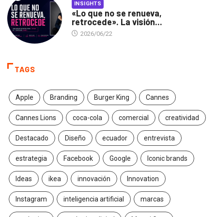
INSIGHTS
«Lo que no se renueva,
retrocede». La visión...
2026/06/22
TAGS
Apple
Branding
Burger King
Cannes
Cannes Lions
coca-cola
comercial
creatividad
Destacado
Diseño
ecuador
entrevista
estrategia
Facebook
Google
Iconic brands
Ideas
ikea
innovación
Innovation
Instagram
inteligencia artificial
marcas