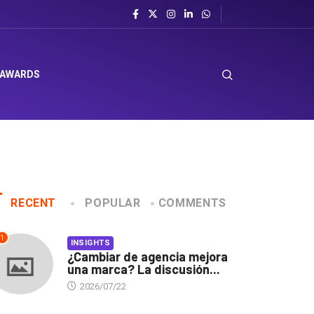
l sombrero en Corporación Favorita
 AWARDS
RECENT
POPULAR
COMMENTS
1
INSIGHTS
¿Cambiar de agencia mejora
una marca? La discusión...
2026/07/22