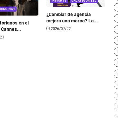
INSIGHTS
UNCATEGORIZED
IONS 2026
¿Cambiar de agencia
mejora una marca? La...
orianos en el
Ga
 Cannes...
de
2026/07/22
23