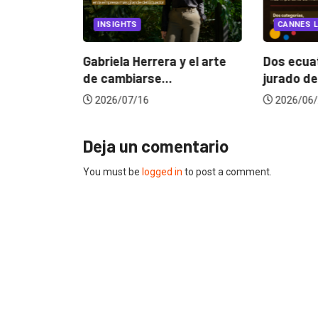
EGORIZED
INSIGHTS
CANNES L
ncia
? La...
Gabriela Herrera y el arte
Dos ecuat
de cambiarse...
jurado de
2026/07/16
2026/06/
Deja un comentario
You must be
logged in
to post a comment.