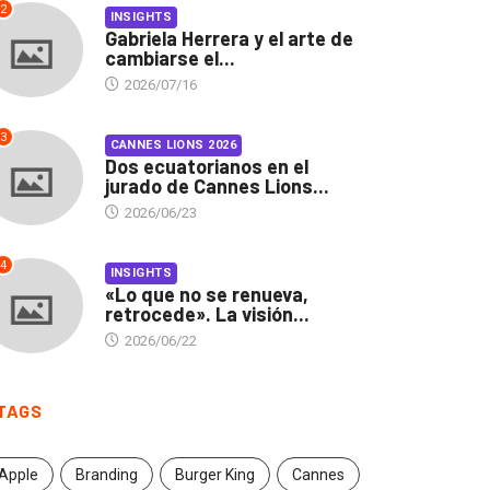
2
INSIGHTS
Gabriela Herrera y el arte de
cambiarse el...
2026/07/16
3
CANNES LIONS 2026
Dos ecuatorianos en el
jurado de Cannes Lions...
2026/06/23
4
INSIGHTS
«Lo que no se renueva,
retrocede». La visión...
2026/06/22
TAGS
Apple
Branding
Burger King
Cannes