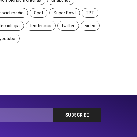
Rompiendo fronteras
Snapchat
social media
Spot
Super Bowl
TBT
tecnología
tendencias
twitter
video
youtube