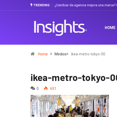
¿Cambiar de agencia mejora una marca? La
TRENDING
HOME
Home
Medios
ikea-metro-tokyo-00
ikea-metro-tokyo-0
0
651