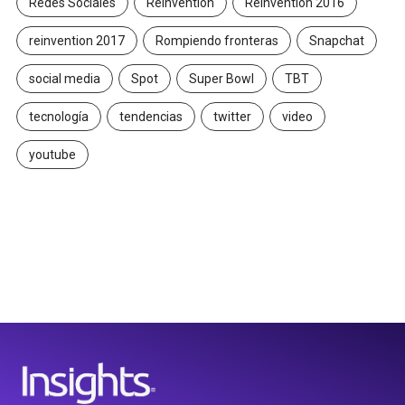
Redes Sociales
Reinvention
Reinvention 2016
reinvention 2017
Rompiendo fronteras
Snapchat
social media
Spot
Super Bowl
TBT
tecnología
tendencias
twitter
video
youtube