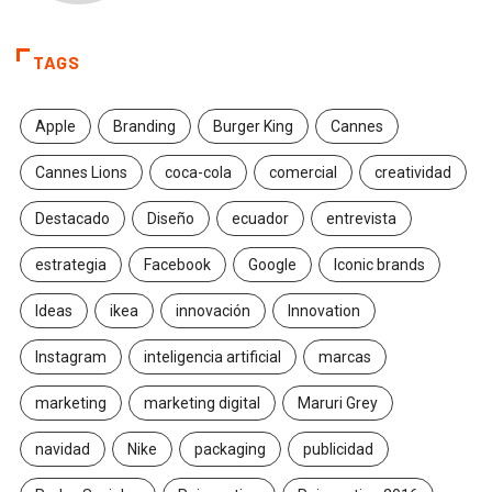
TAGS
Apple
Branding
Burger King
Cannes
Cannes Lions
coca-cola
comercial
creatividad
Destacado
Diseño
ecuador
entrevista
estrategia
Facebook
Google
Iconic brands
Ideas
ikea
innovación
Innovation
Instagram
inteligencia artificial
marcas
marketing
marketing digital
Maruri Grey
navidad
Nike
packaging
publicidad