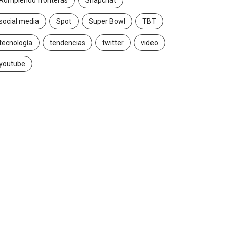
Rompiendo fronteras
Snapchat
social media
Spot
Super Bowl
TBT
tecnología
tendencias
twitter
video
youtube