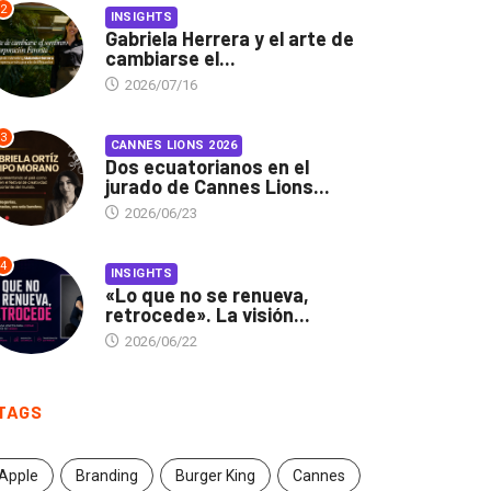
2
INSIGHTS
Gabriela Herrera y el arte de
cambiarse el...
2026/07/16
3
CANNES LIONS 2026
Dos ecuatorianos en el
jurado de Cannes Lions...
2026/06/23
4
INSIGHTS
«Lo que no se renueva,
retrocede». La visión...
2026/06/22
TAGS
Apple
Branding
Burger King
Cannes