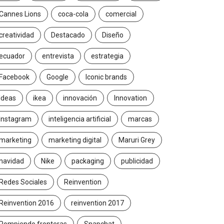
Cannes Lions
coca-cola
comercial
creatividad
Destacado
Diseño
ecuador
entrevista
estrategia
Facebook
Google
Iconic brands
Ideas
ikea
innovación
Innovation
Instagram
inteligencia artificial
marcas
marketing
marketing digital
Maruri Grey
navidad
Nike
packaging
publicidad
Redes Sociales
Reinvention
Reinvention 2016
reinvention 2017