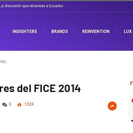
l sombrero en Corporación Favorita
INSIGHTERS
BRANDS
REINVENTION
LUX
res…
es del FICE 2014
0
1324