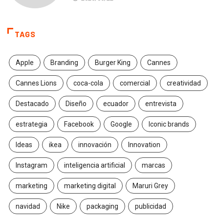
TAGS
Apple
Branding
Burger King
Cannes
Cannes Lions
coca-cola
comercial
creatividad
Destacado
Diseño
ecuador
entrevista
estrategia
Facebook
Google
Iconic brands
Ideas
ikea
innovación
Innovation
Instagram
inteligencia artificial
marcas
marketing
marketing digital
Maruri Grey
navidad
Nike
packaging
publicidad