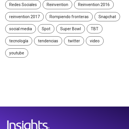
Redes Sociales
Reinvention
Reinvention 2016
reinvention 2017
Rompiendo fronteras
Snapchat
social media
Spot
Super Bowl
TBT
tecnología
tendencias
twitter
video
youtube