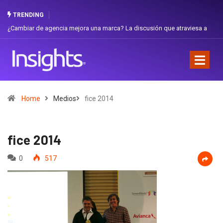
TRENDING
iar de agencia mejora una marca? La discusión que atraviesa a
Gabriela H
dor
Favorita
Home
Medios
fice 2014
fice 2014
0
517