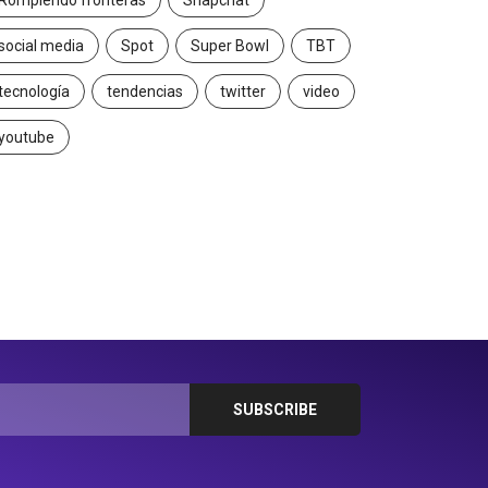
Rompiendo fronteras
Snapchat
social media
Spot
Super Bowl
TBT
tecnología
tendencias
twitter
video
youtube