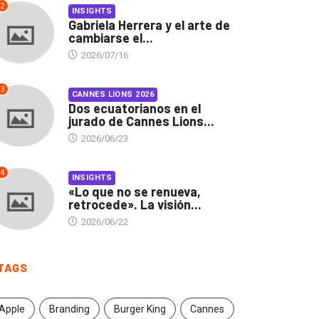
2
INSIGHTS
Gabriela Herrera y el arte de
cambiarse el...
2026/07/16
3
CANNES LIONS 2026
Dos ecuatorianos en el
jurado de Cannes Lions...
2026/06/23
4
INSIGHTS
«Lo que no se renueva,
retrocede». La visión...
2026/06/22
INSIGHTS
CANNES LIONS 2026
briela Herrera y el arte
Dos ecuatorianos en el
TAGS
 cambiarse...
jurado de Cannes...
2026/07/16
2026/06/23
Apple
Branding
Burger King
Cannes