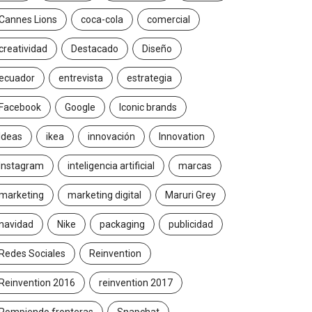
Cannes Lions
coca-cola
comercial
creatividad
Destacado
Diseño
ecuador
entrevista
estrategia
Facebook
Google
Iconic brands
Ideas
ikea
innovación
Innovation
Instagram
inteligencia artificial
marcas
marketing
marketing digital
Maruri Grey
navidad
Nike
packaging
publicidad
Redes Sociales
Reinvention
Reinvention 2016
reinvention 2017