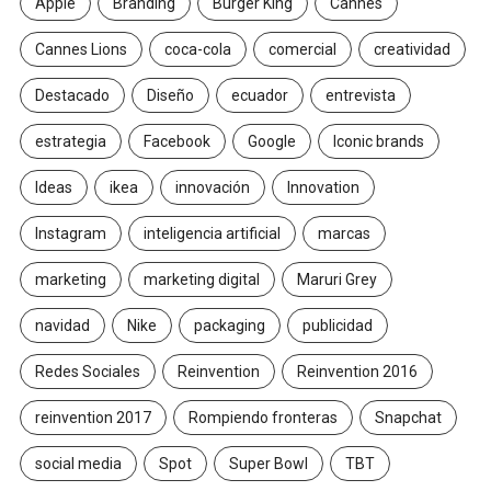
Apple
Branding
Burger King
Cannes
Cannes Lions
coca-cola
comercial
creatividad
Destacado
Diseño
ecuador
entrevista
estrategia
Facebook
Google
Iconic brands
Ideas
ikea
innovación
Innovation
Instagram
inteligencia artificial
marcas
marketing
marketing digital
Maruri Grey
navidad
Nike
packaging
publicidad
Redes Sociales
Reinvention
Reinvention 2016
reinvention 2017
Rompiendo fronteras
Snapchat
social media
Spot
Super Bowl
TBT