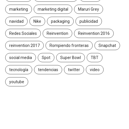
marketing
marketing digital
Maruri Grey
navidad
Nike
packaging
publicidad
Redes Sociales
Reinvention
Reinvention 2016
reinvention 2017
Rompiendo fronteras
Snapchat
social media
Spot
Super Bowl
TBT
tecnología
tendencias
twitter
video
youtube