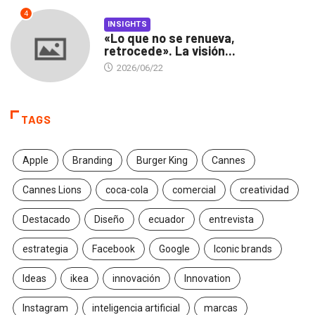
4
INSIGHTS
«Lo que no se renueva,
retrocede». La visión...
2026/06/22
TAGS
Apple
Branding
Burger King
Cannes
Cannes Lions
coca-cola
comercial
creatividad
Destacado
Diseño
ecuador
entrevista
estrategia
Facebook
Google
Iconic brands
Ideas
ikea
innovación
Innovation
Instagram
inteligencia artificial
marcas