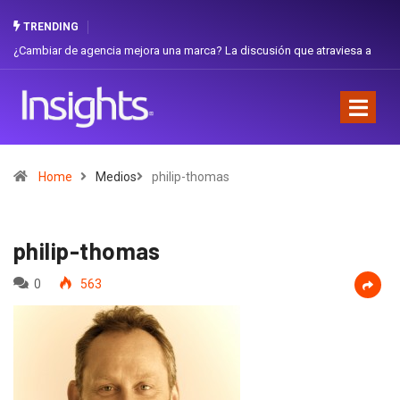
TRENDING
iar de agencia mejora una marca? La discusión que atraviesa a
Gabriela H
dor
Favorita
Home
Medios
philip-thomas
philip-thomas
0
563