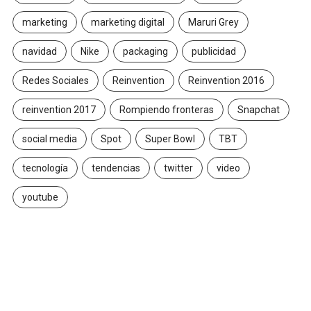
marketing
marketing digital
Maruri Grey
navidad
Nike
packaging
publicidad
Redes Sociales
Reinvention
Reinvention 2016
reinvention 2017
Rompiendo fronteras
Snapchat
social media
Spot
Super Bowl
TBT
tecnología
tendencias
twitter
video
youtube