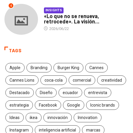
4
INSIGHTS
«Lo que no se renueva,
retrocede». La visión...
2026/06/22
TAGS
Apple
Branding
Burger King
Cannes
Cannes Lions
coca-cola
comercial
creatividad
Destacado
Diseño
ecuador
entrevista
estrategia
Facebook
Google
Iconic brands
Ideas
ikea
innovación
Innovation
Instagram
inteligencia artificial
marcas