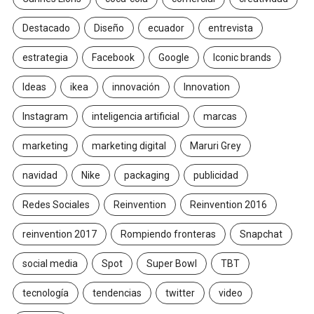
Destacado
Diseño
ecuador
entrevista
estrategia
Facebook
Google
Iconic brands
Ideas
ikea
innovación
Innovation
Instagram
inteligencia artificial
marcas
marketing
marketing digital
Maruri Grey
navidad
Nike
packaging
publicidad
Redes Sociales
Reinvention
Reinvention 2016
reinvention 2017
Rompiendo fronteras
Snapchat
social media
Spot
Super Bowl
TBT
tecnología
tendencias
twitter
video