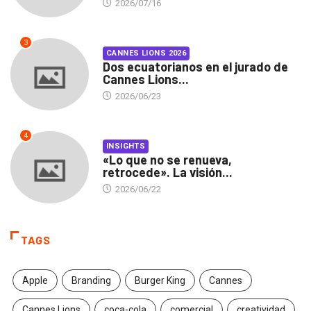
2026/07/16
3
CANNES LIONS 2026
Dos ecuatorianos en el jurado de
Cannes Lions...
2026/06/23
4
INSIGHTS
«Lo que no se renueva,
retrocede». La visión...
2026/06/22
TAGS
Apple
Branding
Burger King
Cannes
Cannes Lions
coca-cola
comercial
creatividad