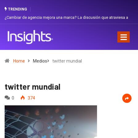
TRENDING
ambiar de agencia mejora una marca? La discusión que atraviesa a
Gabriel
uador
Favorit
Home
Medios
twitter mundial
twitter mundial
0
374