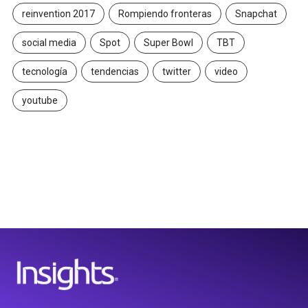
reinvention 2017
Rompiendo fronteras
Snapchat
social media
Spot
Super Bowl
TBT
tecnología
tendencias
twitter
video
youtube