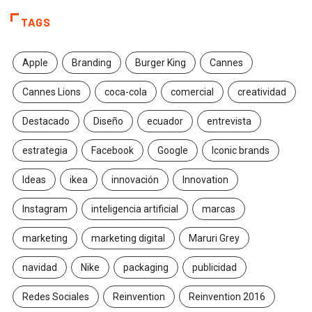
TAGS
Apple
Branding
Burger King
Cannes
Cannes Lions
coca-cola
comercial
creatividad
Destacado
Diseño
ecuador
entrevista
estrategia
Facebook
Google
Iconic brands
Ideas
ikea
innovación
Innovation
Instagram
inteligencia artificial
marcas
marketing
marketing digital
Maruri Grey
navidad
Nike
packaging
publicidad
Redes Sociales
Reinvention
Reinvention 2016