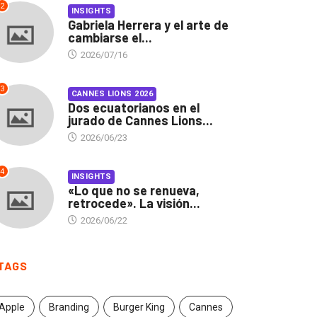
2
INSIGHTS
Gabriela Herrera y el arte de
cambiarse el...
2026/07/16
3
CANNES LIONS 2026
Dos ecuatorianos en el
jurado de Cannes Lions...
2026/06/23
4
INSIGHTS
«Lo que no se renueva,
retrocede». La visión...
2026/06/22
TAGS
Apple
Branding
Burger King
Cannes