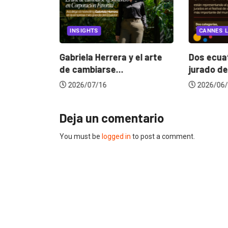
EGORIZED
INSIGHTS
CANNES L
ncia
? La...
Gabriela Herrera y el arte
Dos ecuat
de cambiarse...
jurado de
2026/07/16
2026/06/
Deja un comentario
You must be
logged in
to post a comment.