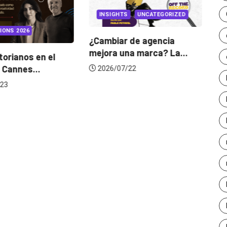
INSIGHTS
UNCATEGORIZED
IONS 2026
¿Cambiar de agencia
mejora una marca? La...
orianos en el
Ga
 Cannes...
de
2026/07/22
23