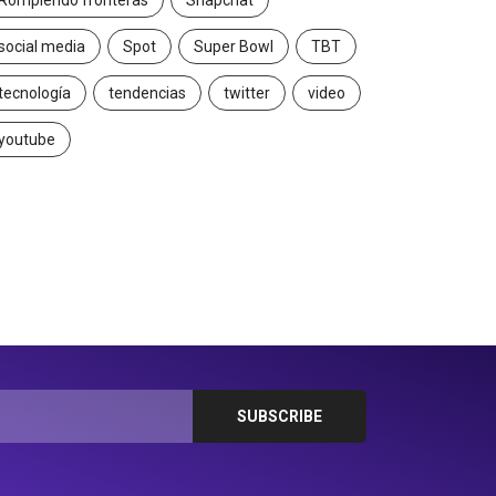
Rompiendo fronteras
Snapchat
social media
Spot
Super Bowl
TBT
tecnología
tendencias
twitter
video
youtube