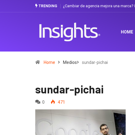
¿Cambiar de agencia mejora una marca? L
TRENDING
HOME
Home
Medios
sundar-pichai
sundar-pichai
0
471