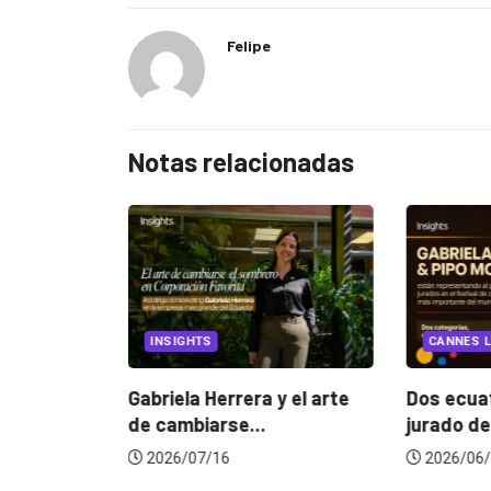
Felipe
Notas relacionadas
EGORIZED
INSIGHTS
CANNES L
ncia
? La...
Gabriela Herrera y el arte
Dos ecuat
de cambiarse...
jurado de
2026/07/16
2026/06/