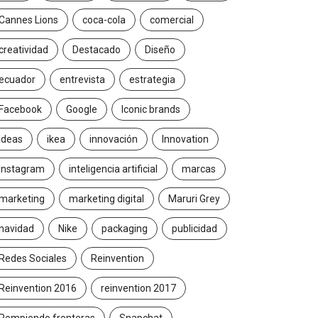
Cannes Lions
coca-cola
comercial
creatividad
Destacado
Diseño
ecuador
entrevista
estrategia
Facebook
Google
Iconic brands
Ideas
ikea
innovación
Innovation
Instagram
inteligencia artificial
marcas
marketing
marketing digital
Maruri Grey
navidad
Nike
packaging
publicidad
Redes Sociales
Reinvention
Reinvention 2016
reinvention 2017