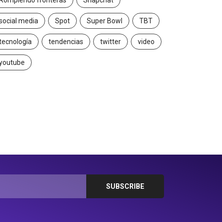
Rompiendo fronteras
Snapchat
social media
Spot
Super Bowl
TBT
tecnología
tendencias
twitter
video
youtube