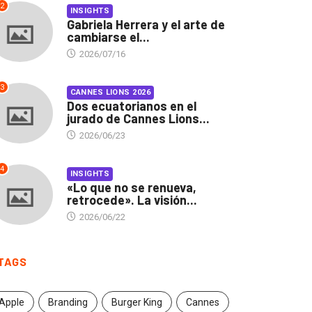
2
INSIGHTS
Gabriela Herrera y el arte de
cambiarse el...
2026/07/16
3
CANNES LIONS 2026
Dos ecuatorianos en el
jurado de Cannes Lions...
2026/06/23
4
INSIGHTS
«Lo que no se renueva,
retrocede». La visión...
2026/06/22
INSIGHTS
CANNES LIONS 2026
briela Herrera y el arte
Dos ecuatorianos en el
TAGS
 cambiarse...
jurado de Cannes...
2026/07/16
2026/06/23
Apple
Branding
Burger King
Cannes