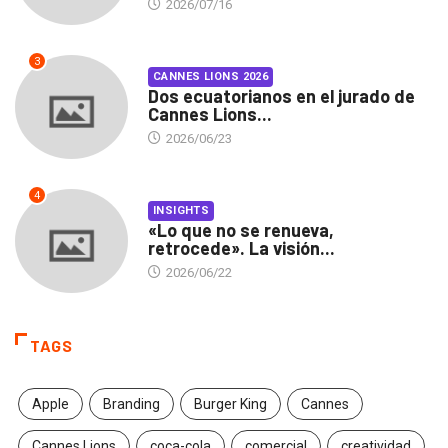
2026/07/16
3
CANNES LIONS 2026
Dos ecuatorianos en el jurado de
Cannes Lions...
2026/06/23
4
INSIGHTS
«Lo que no se renueva,
retrocede». La visión...
2026/06/22
TAGS
Apple
Branding
Burger King
Cannes
Cannes Lions
coca-cola
comercial
creatividad