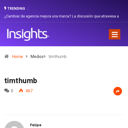
TRENDING
¿Cambiar de agencia mejora una marca? La discusión que atraviesa a
Gabri
Ecuador
Favor
Home
Medios
timthumb
timthumb
0
467
Felipe