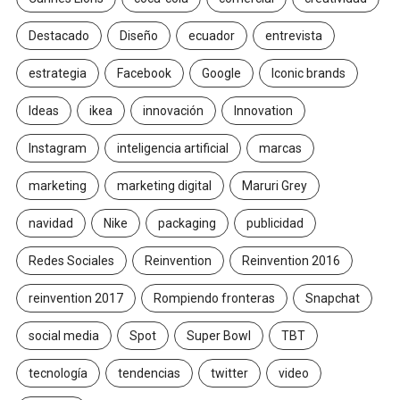
Destacado
Diseño
ecuador
entrevista
estrategia
Facebook
Google
Iconic brands
Ideas
ikea
innovación
Innovation
Instagram
inteligencia artificial
marcas
marketing
marketing digital
Maruri Grey
navidad
Nike
packaging
publicidad
Redes Sociales
Reinvention
Reinvention 2016
reinvention 2017
Rompiendo fronteras
Snapchat
social media
Spot
Super Bowl
TBT
tecnología
tendencias
twitter
video