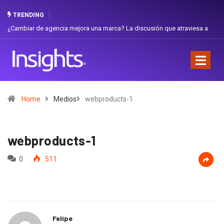
TRENDING
¿Cambiar de agencia mejora una marca? La discusión que atraviesa a
Gabri
Ecuador
Favor
Home
Medios
webproducts-1
webproducts-1
0
511
Felipe