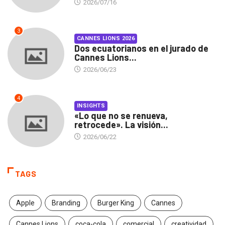
2026/07/16
3
CANNES LIONS 2026
Dos ecuatorianos en el jurado de
Cannes Lions...
2026/06/23
4
INSIGHTS
«Lo que no se renueva,
retrocede». La visión...
2026/06/22
TAGS
Apple
Branding
Burger King
Cannes
Cannes Lions
coca-cola
comercial
creatividad