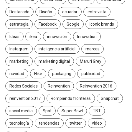
Destacado
Diseño
ecuador
entrevista
estrategia
Facebook
Google
Iconic brands
Ideas
ikea
innovación
Innovation
Instagram
inteligencia artificial
marcas
marketing
marketing digital
Maruri Grey
navidad
Nike
packaging
publicidad
Redes Sociales
Reinvention
Reinvention 2016
reinvention 2017
Rompiendo fronteras
Snapchat
social media
Spot
Super Bowl
TBT
tecnología
tendencias
twitter
video