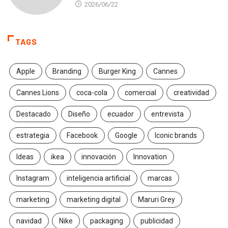
2026/06/22
TAGS
Apple
Branding
Burger King
Cannes
Cannes Lions
coca-cola
comercial
creatividad
Destacado
Diseño
ecuador
entrevista
estrategia
Facebook
Google
Iconic brands
Ideas
ikea
innovación
Innovation
Instagram
inteligencia artificial
marcas
marketing
marketing digital
Maruri Grey
navidad
Nike
packaging
publicidad