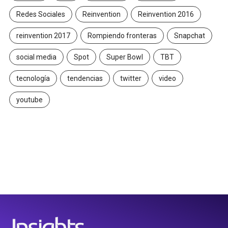
Redes Sociales
Reinvention
Reinvention 2016
reinvention 2017
Rompiendo fronteras
Snapchat
social media
Spot
Super Bowl
TBT
tecnología
tendencias
twitter
video
youtube