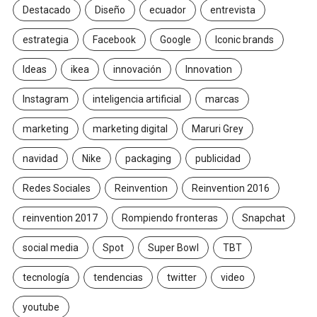
Destacado
Diseño
ecuador
entrevista
estrategia
Facebook
Google
Iconic brands
Ideas
ikea
innovación
Innovation
Instagram
inteligencia artificial
marcas
marketing
marketing digital
Maruri Grey
navidad
Nike
packaging
publicidad
Redes Sociales
Reinvention
Reinvention 2016
reinvention 2017
Rompiendo fronteras
Snapchat
social media
Spot
Super Bowl
TBT
tecnología
tendencias
twitter
video
youtube