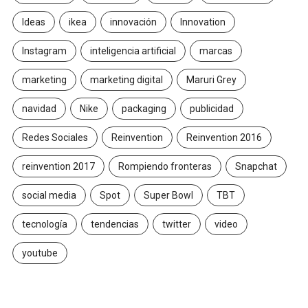
Ideas
ikea
innovación
Innovation
Instagram
inteligencia artificial
marcas
marketing
marketing digital
Maruri Grey
navidad
Nike
packaging
publicidad
Redes Sociales
Reinvention
Reinvention 2016
reinvention 2017
Rompiendo fronteras
Snapchat
social media
Spot
Super Bowl
TBT
tecnología
tendencias
twitter
video
youtube