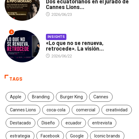
Dos ecuatorianos en el jurado de
Cannes Lions...
2026/06/23
4
INSIGHTS
«Lo que no se renueva,
retrocede». La visión...
2026/06/22
TAGS
Apple
Branding
Burger King
Cannes
Cannes Lions
coca-cola
comercial
creatividad
Destacado
Diseño
ecuador
entrevista
estrategia
Facebook
Google
Iconic brands