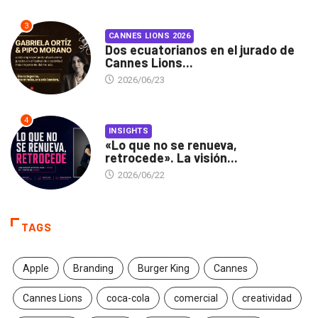
3
CANNES LIONS 2026
Dos ecuatorianos en el jurado de
Cannes Lions...
2026/06/23
4
INSIGHTS
«Lo que no se renueva,
retrocede». La visión...
2026/06/22
TAGS
Apple
Branding
Burger King
Cannes
Cannes Lions
coca-cola
comercial
creatividad