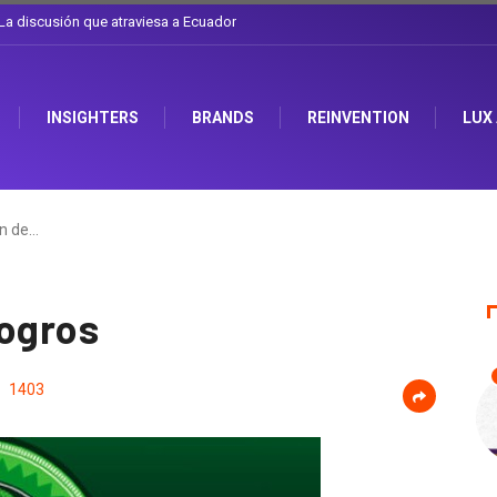
l sombrero en Corporación Favorita
INSIGHTERS
BRANDS
REINVENTION
LUX
ón de…
logros
1403