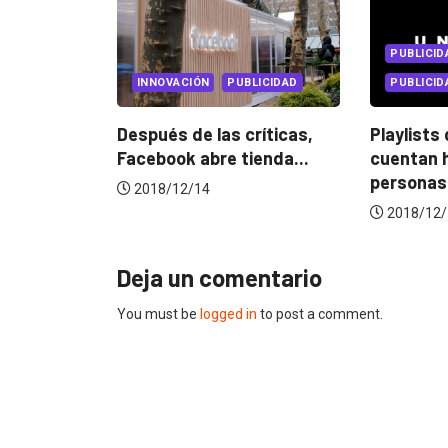
PUBLICIDAD
MARKET
BLICIDAD
PUBLICIDAD INTERNACIONAL
MARKETI
críticas,
Playlists de Spotify
7 tenden
ienda...
cuentan historias de
estrateg
personas...
2018/11
2018/12/11
Deja un comentario
You must be
logged in
to post a comment.