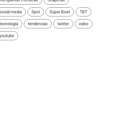
Rompiendo fronteras
Snapchat
social media
Spot
Super Bowl
TBT
tecnología
tendencias
twitter
video
youtube