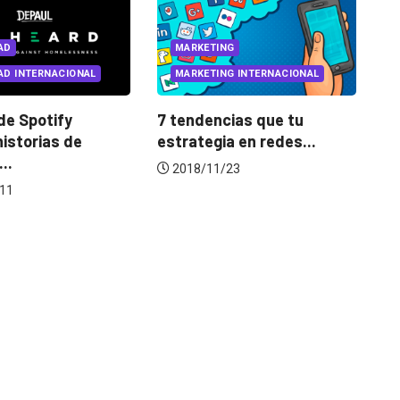
ING
NG INTERNACIONAL
INNOVACIÓN
PUBLICIDAD
cias que tu
Después de las críticas,
P
ia en redes...
Facebook abre tienda...
c
p
/23
2018/12/14