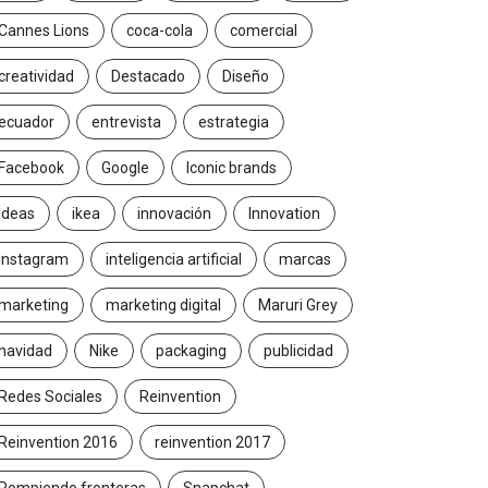
Cannes Lions
coca-cola
comercial
creatividad
Destacado
Diseño
ecuador
entrevista
estrategia
Facebook
Google
Iconic brands
Ideas
ikea
innovación
Innovation
Instagram
inteligencia artificial
marcas
marketing
marketing digital
Maruri Grey
navidad
Nike
packaging
publicidad
Redes Sociales
Reinvention
Reinvention 2016
reinvention 2017