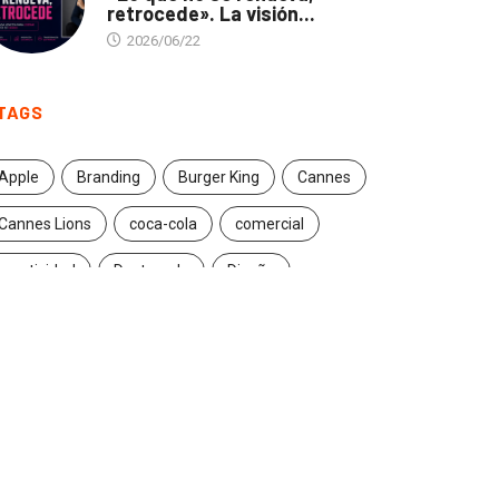
retrocede». La visión...
2026/06/22
TAGS
Apple
Branding
Burger King
Cannes
Cannes Lions
coca-cola
comercial
creatividad
Destacado
Diseño
ecuador
entrevista
estrategia
Facebook
Google
Iconic brands
Ideas
ikea
innovación
Innovation
Instagram
inteligencia artificial
marcas