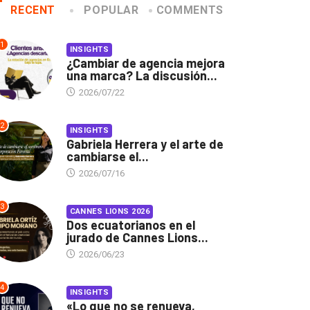
RECENT
POPULAR
COMMENTS
1
INSIGHTS
¿Cambiar de agencia mejora
una marca? La discusión...
2026/07/22
2
INSIGHTS
Gabriela Herrera y el arte de
cambiarse el...
2026/07/16
3
CANNES LIONS 2026
Dos ecuatorianos en el
jurado de Cannes Lions...
2026/06/23
4
INSIGHTS
«Lo que no se renueva,