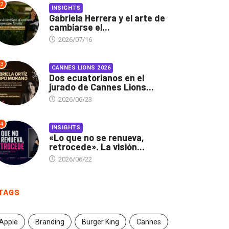
2
INSIGHTS
Gabriela Herrera y el arte de
cambiarse el...
2026/07/16
3
CANNES LIONS 2026
Dos ecuatorianos en el
jurado de Cannes Lions...
2026/06/23
4
INSIGHTS
«Lo que no se renueva,
retrocede». La visión...
2026/06/22
TAGS
Apple
Branding
Burger King
Cannes