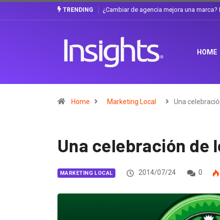
Gabriela Herrera y el arte de cambiarse e
TRENDING
HOME
Home
Marketing Local
Una celebraci
Una celebración de 
2014/07/24
0
MARKETING LOCAL