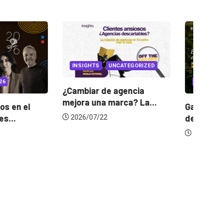
INSIGHTS
UNCATEGORIZED
IONS 2026
¿Cambiar de agencia
mejora una marca? La...
orianos en el
Ga
 Cannes...
de
2026/07/22
23