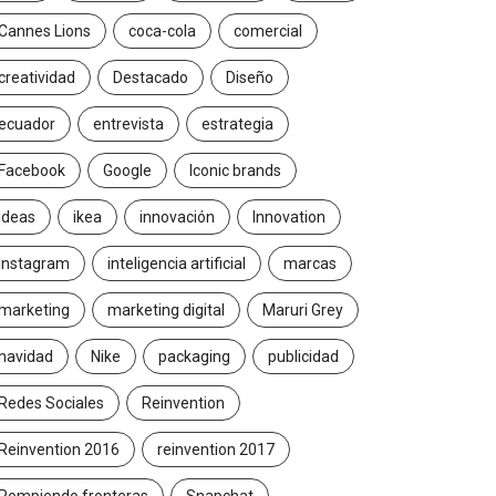
Cannes Lions
coca-cola
comercial
creatividad
Destacado
Diseño
ecuador
entrevista
estrategia
Facebook
Google
Iconic brands
Ideas
ikea
innovación
Innovation
Instagram
inteligencia artificial
marcas
marketing
marketing digital
Maruri Grey
navidad
Nike
packaging
publicidad
Redes Sociales
Reinvention
Reinvention 2016
reinvention 2017