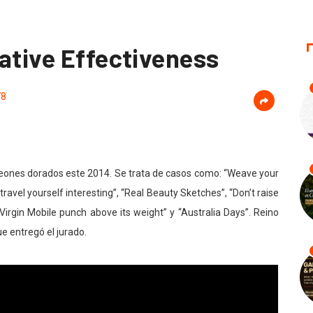
ative Effectiveness
78
leones dorados este 2014. Se trata de casos como: “Weave your
ravel yourself interesting”, “Real Beauty Sketches”, “Don’t raise
irgin Mobile punch above its weight” y “Australia Days”. Reino
ue entregó el jurado.