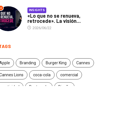
4
INSIGHTS
«Lo que no se renueva,
retrocede». La visión...
2026/06/22
TAGS
Apple
Branding
Burger King
Cannes
Cannes Lions
coca-cola
comercial
creatividad
Destacado
Diseño
ecuador
entrevista
estrategia
Facebook
Google
Iconic brands
Ideas
ikea
innovación
Innovation