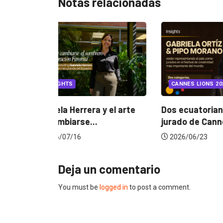
Notas relacionadas
EGORIZED
INSIGHTS
CANNES L
ncia
? La...
Gabriela Herrera y el arte
Dos ecuat
de cambiarse...
jurado de
2026/07/16
2026/06/
Deja un comentario
You must be
logged in
to post a comment.