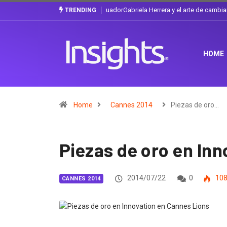
Gabriela Herrera y el arte de cambiarse e
TRENDING
HOME
Home
Cannes 2014
Piezas de oro…
Piezas de oro en In
2014/07/22
0
10
CANNES 2014