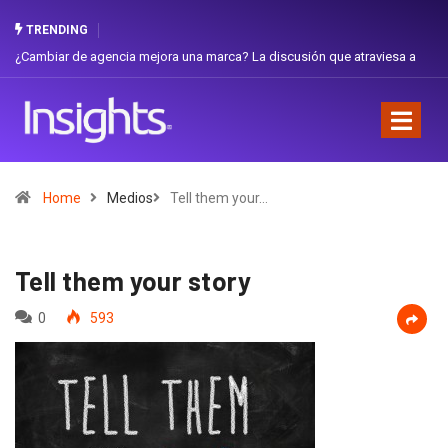
TRENDING
¿Cambiar de agencia mejora una marca? La discusión que atraviesa a
Ecuador
Home
Medios
Tell them your…
Tell them your story
0
593