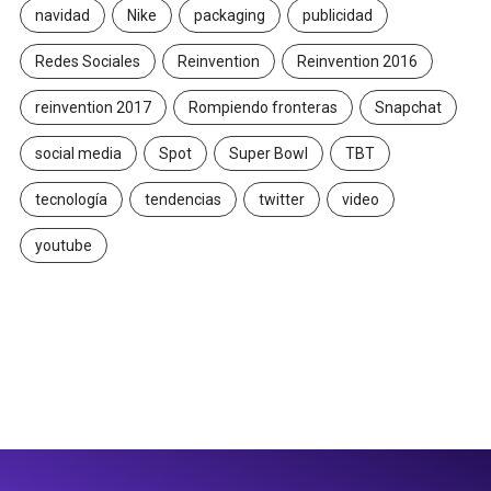
navidad
Nike
packaging
publicidad
Redes Sociales
Reinvention
Reinvention 2016
reinvention 2017
Rompiendo fronteras
Snapchat
social media
Spot
Super Bowl
TBT
tecnología
tendencias
twitter
video
youtube