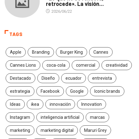
retrocede». La visión...
2026/06/22
TAGS
Apple
Branding
Burger King
Cannes
Cannes Lions
coca-cola
comercial
creatividad
Destacado
Diseño
ecuador
entrevista
estrategia
Facebook
Google
Iconic brands
Ideas
ikea
innovación
Innovation
Instagram
inteligencia artificial
marcas
marketing
marketing digital
Maruri Grey