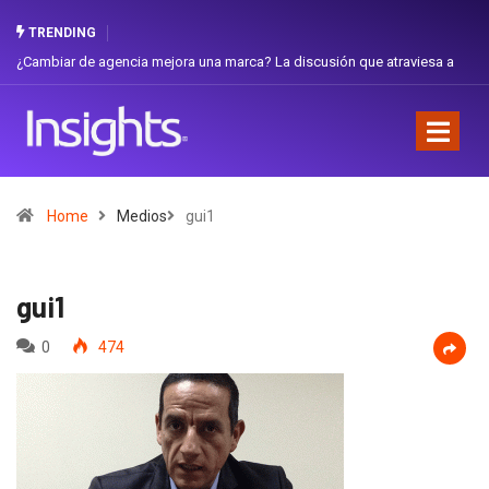
TRENDING
iar de agencia mejora una marca? La discusión que atraviesa a
Gabriela H
dor
Favorita
Home
Medios
gui1
gui1
0
474