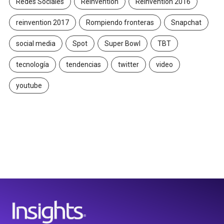
Redes Sociales
Reinvention
Reinvention 2016
reinvention 2017
Rompiendo fronteras
Snapchat
social media
Spot
Super Bowl
TBT
tecnología
tendencias
twitter
video
youtube