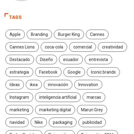
TAGS
Apple
Branding
Burger King
Cannes
Cannes Lions
coca-cola
comercial
creatividad
Destacado
Diseño
ecuador
entrevista
estrategia
Facebook
Google
Iconic brands
Ideas
ikea
innovación
Innovation
Instagram
inteligencia artificial
marcas
marketing
marketing digital
Maruri Grey
navidad
Nike
packaging
publicidad