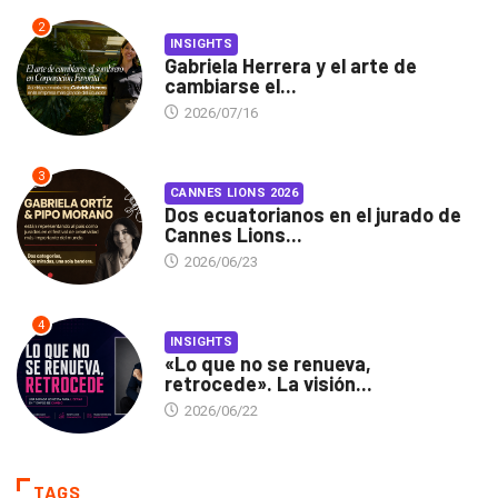
2
INSIGHTS
Gabriela Herrera y el arte de
cambiarse el...
2026/07/16
3
CANNES LIONS 2026
Dos ecuatorianos en el jurado de
Cannes Lions...
2026/06/23
4
INSIGHTS
«Lo que no se renueva,
retrocede». La visión...
2026/06/22
TAGS