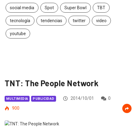
social media
Spot
Super Bowl
TBT
tecnología
tendencias
twitter
video
youtube
TNT: The People Network
2014/10/01
0
MULTIMEDIA
PUBLICIDAD
900