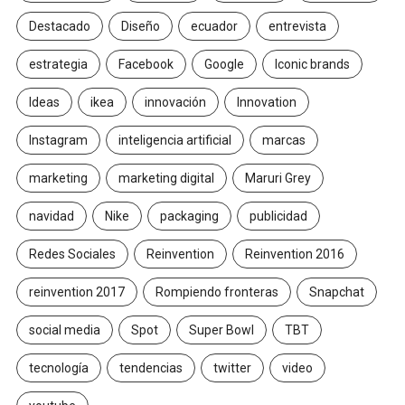
Destacado
Diseño
ecuador
entrevista
estrategia
Facebook
Google
Iconic brands
Ideas
ikea
innovación
Innovation
Instagram
inteligencia artificial
marcas
marketing
marketing digital
Maruri Grey
navidad
Nike
packaging
publicidad
Redes Sociales
Reinvention
Reinvention 2016
reinvention 2017
Rompiendo fronteras
Snapchat
social media
Spot
Super Bowl
TBT
tecnología
tendencias
twitter
video