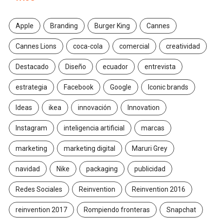
Apple
Branding
Burger King
Cannes
Cannes Lions
coca-cola
comercial
creatividad
Destacado
Diseño
ecuador
entrevista
estrategia
Facebook
Google
Iconic brands
Ideas
ikea
innovación
Innovation
Instagram
inteligencia artificial
marcas
marketing
marketing digital
Maruri Grey
navidad
Nike
packaging
publicidad
Redes Sociales
Reinvention
Reinvention 2016
reinvention 2017
Rompiendo fronteras
Snapchat