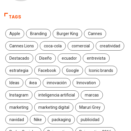
TAGS
Apple
Branding
Burger King
Cannes
Cannes Lions
coca-cola
comercial
creatividad
Destacado
Diseño
ecuador
entrevista
estrategia
Facebook
Google
Iconic brands
Ideas
ikea
innovación
Innovation
Instagram
inteligencia artificial
marcas
marketing
marketing digital
Maruri Grey
navidad
Nike
packaging
publicidad