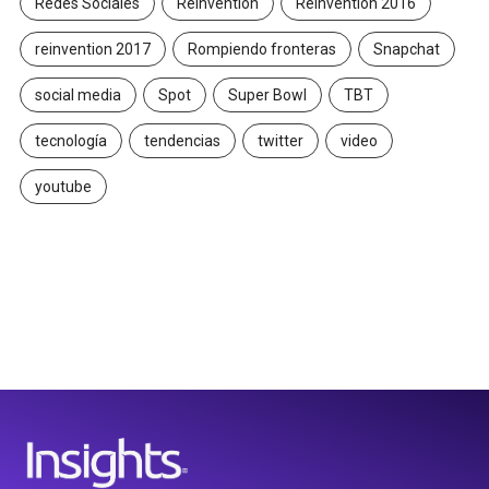
Redes Sociales
Reinvention
Reinvention 2016
reinvention 2017
Rompiendo fronteras
Snapchat
social media
Spot
Super Bowl
TBT
tecnología
tendencias
twitter
video
youtube