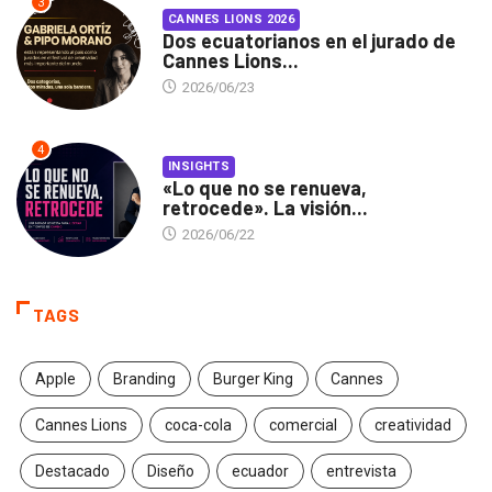
3
CANNES LIONS 2026
Dos ecuatorianos en el jurado de
Cannes Lions...
2026/06/23
4
INSIGHTS
«Lo que no se renueva,
retrocede». La visión...
2026/06/22
TAGS
Apple
Branding
Burger King
Cannes
Cannes Lions
coca-cola
comercial
creatividad
Destacado
Diseño
ecuador
entrevista