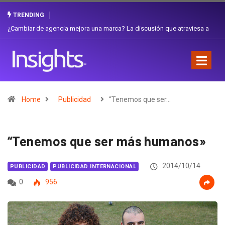
TRENDING
Gabriela Herrera y el arte de cambiarse el sombrero en Corporación
Favorita
Home
Publicidad
“Tenemos que ser…
“Tenemos que ser más humanos»
2014/10/14
PUBLICIDAD
PUBLICIDAD INTERNACIONAL
0
956