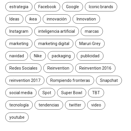
estrategia
Facebook
Google
Iconic brands
Ideas
ikea
innovación
Innovation
Instagram
inteligencia artificial
marcas
marketing
marketing digital
Maruri Grey
navidad
Nike
packaging
publicidad
Redes Sociales
Reinvention
Reinvention 2016
reinvention 2017
Rompiendo fronteras
Snapchat
social media
Spot
Super Bowl
TBT
tecnología
tendencias
twitter
video
youtube