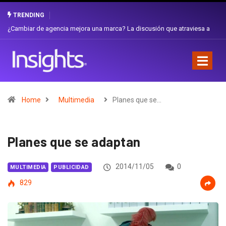
TRENDING
Gabriela Herrera y el arte de cambiarse el sombrero en Corporación
Favorita
Home
Multimedia
Planes que se…
Planes que se adaptan
2014/11/05
0
MULTIMEDIA
PUBLICIDAD
829