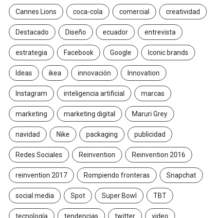
Cannes Lions
coca-cola
comercial
creatividad
Destacado
Diseño
ecuador
entrevista
estrategia
Facebook
Google
Iconic brands
Ideas
ikea
innovación
Innovation
Instagram
inteligencia artificial
marcas
marketing
marketing digital
Maruri Grey
navidad
Nike
packaging
publicidad
Redes Sociales
Reinvention
Reinvention 2016
reinvention 2017
Rompiendo fronteras
Snapchat
social media
Spot
Super Bowl
TBT
tecnología
tendencias
twitter
video