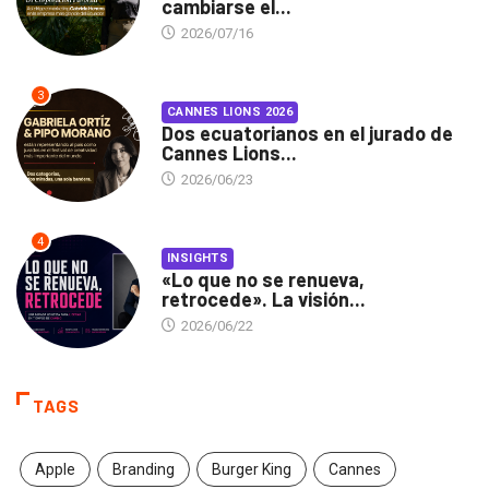
cambiarse el...
2026/07/16
3
CANNES LIONS 2026
Dos ecuatorianos en el jurado de
Cannes Lions...
2026/06/23
4
INSIGHTS
«Lo que no se renueva,
retrocede». La visión...
2026/06/22
TAGS
Apple
Branding
Burger King
Cannes