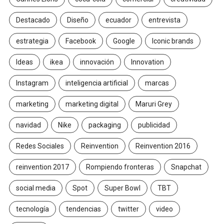
Destacado
Diseño
ecuador
entrevista
estrategia
Facebook
Google
Iconic brands
Ideas
ikea
innovación
Innovation
Instagram
inteligencia artificial
marcas
marketing
marketing digital
Maruri Grey
navidad
Nike
packaging
publicidad
Redes Sociales
Reinvention
Reinvention 2016
reinvention 2017
Rompiendo fronteras
Snapchat
social media
Spot
Super Bowl
TBT
tecnología
tendencias
twitter
video