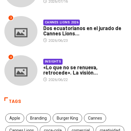
2026/07/16
3
CANNES LIONS 2026
Dos ecuatorianos en el jurado de
Cannes Lions...
2026/06/23
4
INSIGHTS
«Lo que no se renueva,
retrocede». La visión...
2026/06/22
TAGS
Apple
Branding
Burger King
Cannes
Cannes Lions
coca-cola
comercial
creatividad