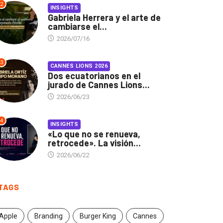
2
INSIGHTS
Gabriela Herrera y el arte de
cambiarse el...
2026/07/16
3
CANNES LIONS 2026
Dos ecuatorianos en el
jurado de Cannes Lions...
2026/06/23
4
INSIGHTS
«Lo que no se renueva,
retrocede». La visión...
2026/06/22
TAGS
Apple
Branding
Burger King
Cannes