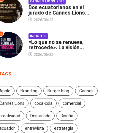
CANNES LIONS 2026
Dos ecuatorianos en el
jurado de Cannes Lions...
2026/06/23
4
INSIGHTS
«Lo que no se renueva,
retrocede». La visión...
2026/06/22
TAGS
Apple
Branding
Burger King
Cannes
Cannes Lions
coca-cola
comercial
creatividad
Destacado
Diseño
ecuador
entrevista
estrategia