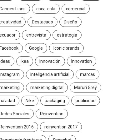
Cannes Lions
coca-cola
comercial
creatividad
Destacado
Diseño
ecuador
entrevista
estrategia
Facebook
Google
Iconic brands
Ideas
ikea
innovación
Innovation
Instagram
inteligencia artificial
marcas
marketing
marketing digital
Maruri Grey
navidad
Nike
packaging
publicidad
Redes Sociales
Reinvention
Reinvention 2016
reinvention 2017