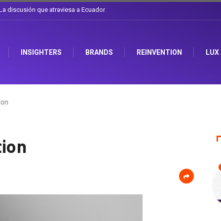
 el sombrero en Corporación Favorita
INSIGHTERS
BRANDS
REINVENTION
LUX
ion
tion