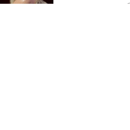
deberá inyectar $1,700 millones en efectivo a Duracell y a
 P&G que actualmente posee Berkshire Hathaway, en lo que
 menos impuestos.