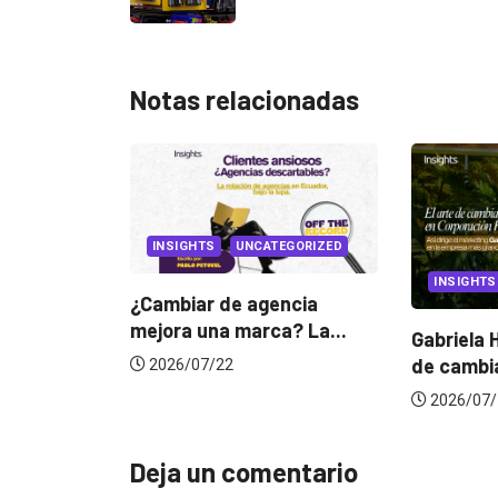
Notas relacionadas
UNCATEGORIZED
INSIGHTS
C
de agencia
 marca? La...
Gabriela Herrera y el arte
Dos
de cambiarse...
jur
2
2026/07/16
2
Deja un comentario