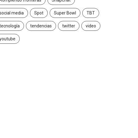
Rompiendo fronteras
Snapchat
social media
Spot
Super Bowl
TBT
tecnología
tendencias
twitter
video
youtube
INSIGHTS
CANNES LIONS 2026
Gabriela Herrera y el arte
Dos ecuatorianos en
de cambiarse...
jurado de Cannes...
2026/07/16
2026/06/23