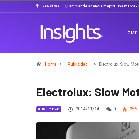
La discusión que atraviesa a Ecuador
Gabriela Herrera y el arte de cambiarse
TRENDING
HOME
Home
Publicidad
Electrolux: Slow Mot
Electrolux: Slow Mo
2014/11/14
0
955
PUBLICIDAD