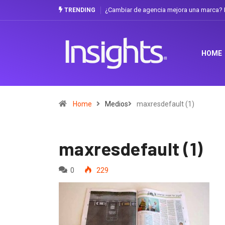
¿Cambiar de agencia mejora una marca? L
TRENDING
HOME
Home
Medios
maxresdefault (1)
maxresdefault (1)
0
229