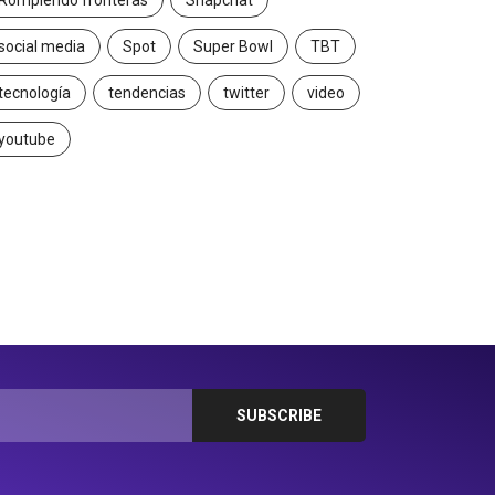
Rompiendo fronteras
Snapchat
social media
Spot
Super Bowl
TBT
tecnología
tendencias
twitter
video
youtube