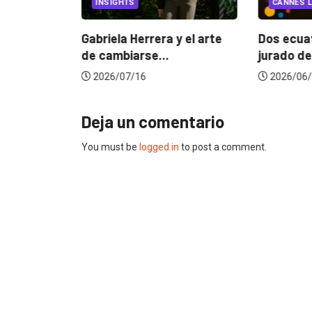
INSIGHTS
CANNES L
ncia
? La...
Gabriela Herrera y el arte
Dos ecuat
de cambiarse...
jurado de
2026/07/16
2026/06/
Deja un comentario
You must be
logged in
to post a comment.