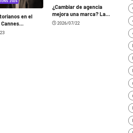
IONS 2026
¿Cambiar de agencia
mejora una marca? La...
orianos en el
Ga
 Cannes...
de
2026/07/22
23