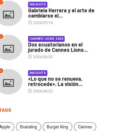
2
INSIGHTS
Gabriela Herrera y el arte de
cambiarse el...
2026/07/16
3
CANNES LIONS 2026
Dos ecuatorianos en el
jurado de Cannes Lions...
2026/06/23
4
INSIGHTS
«Lo que no se renueva,
retrocede». La visión...
2026/06/22
TAGS
Apple
Branding
Burger King
Cannes